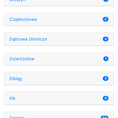
Częstochowa
2
Dąbrowa Górnicza
3
Dzierżoniów
1
Elbląg
3
Ełk
0
Gdańsk
22