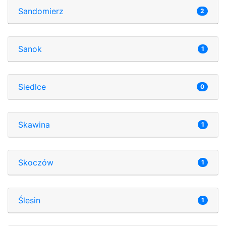
Sandomierz
2
Sanok
1
Siedlce
0
Skawina
1
Skoczów
1
Ślesin
1