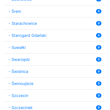
-
Śrem
0
-
Starachowice
0
-
Starogard Gdański
0
-
Suwałki
0
-
Swarzędz
0
-
Świdnica
0
-
Świnoujście
0
-
Szczecin
0
-
Szczecinek
0