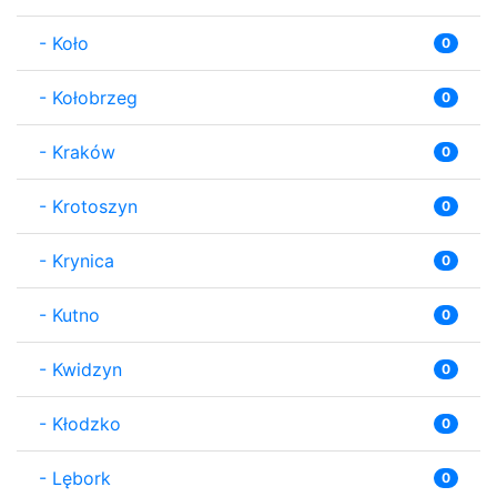
-
Koło
0
-
Kołobrzeg
0
-
Kraków
0
-
Krotoszyn
0
-
Krynica
0
-
Kutno
0
-
Kwidzyn
0
-
Kłodzko
0
-
Lębork
0