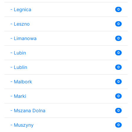
-
Legnica
0
-
Leszno
0
-
Limanowa
0
-
Lubin
0
-
Lublin
0
-
Malbork
0
-
Marki
0
-
Mszana Dolna
0
-
Muszyny
0