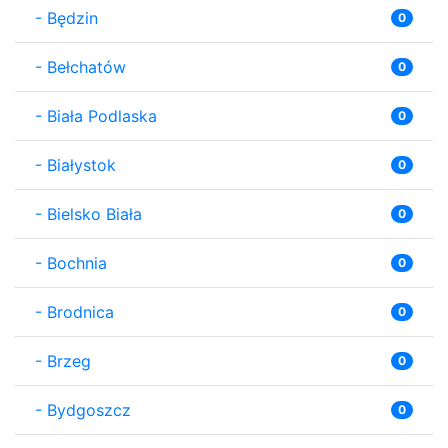
-
Będzin
0
-
Bełchatów
0
-
Biała Podlaska
0
-
Białystok
0
-
Bielsko Biała
0
-
Bochnia
0
-
Brodnica
0
-
Brzeg
0
-
Bydgoszcz
0