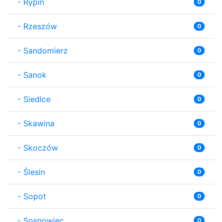
-
Rypin
0
-
Rzeszów
0
-
Sandomierz
0
-
Sanok
0
-
Siedlce
0
-
Skawina
0
-
Skoczów
0
-
Ślesin
0
-
Sopot
0
-
Sosnowiec
0