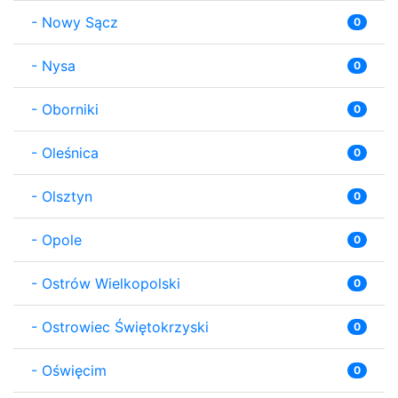
-
Nowy Sącz
0
-
Nysa
0
-
Oborniki
0
-
Oleśnica
0
-
Olsztyn
0
-
Opole
0
-
Ostrów Wielkopolski
0
-
Ostrowiec Świętokrzyski
0
-
Oświęcim
0