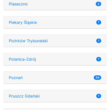
Piaseczno
3
Piekary Śląskie
1
Piotrków Trybunalski
1
Polanica-Zdrój
1
Poznań
59
Pruszcz Gdański
1