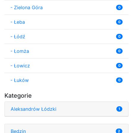
-
Zielona Góra
0
-
Łeba
0
-
Łódź
0
-
Łomża
0
-
Łowicz
0
-
Łuków
0
Kategorie
Aleksandrów Łódzki
1
Będzin
2