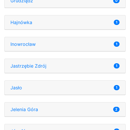
Grudziądz
0
Hajnówka
1
Inowrocław
1
Jastrzębie Zdrój
1
Jasło
1
Jelenia Góra
2