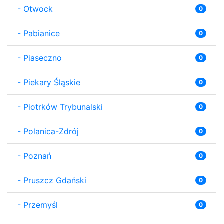
-
Otwock
0
-
Pabianice
0
-
Piaseczno
0
-
Piekary Śląskie
0
-
Piotrków Trybunalski
0
-
Polanica-Zdrój
0
-
Poznań
0
-
Pruszcz Gdański
0
-
Przemyśl
0