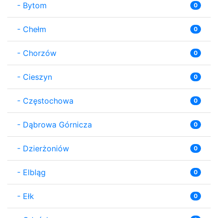
-
Bytom
0
-
Chełm
0
-
Chorzów
0
-
Cieszyn
0
-
Częstochowa
0
-
Dąbrowa Górnicza
0
-
Dzierżoniów
0
-
Elbląg
0
-
Ełk
0