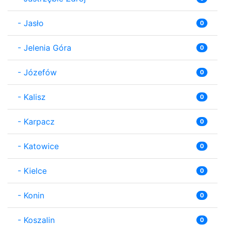
-
Jasło
0
-
Jelenia Góra
0
-
Józefów
0
-
Kalisz
0
-
Karpacz
0
-
Katowice
0
-
Kielce
0
-
Konin
0
-
Koszalin
0