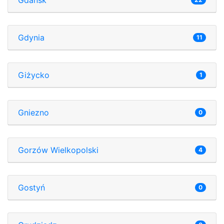
Gdynia
11
Giżycko
1
Gniezno
0
Gorzów Wielkopolski
4
Gostyń
0