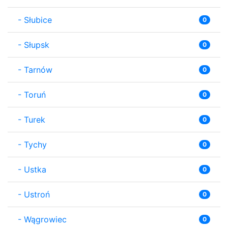
-
Słubice
0
-
Słupsk
0
-
Tarnów
0
-
Toruń
0
-
Turek
0
-
Tychy
0
-
Ustka
0
-
Ustroń
0
-
Wągrowiec
0