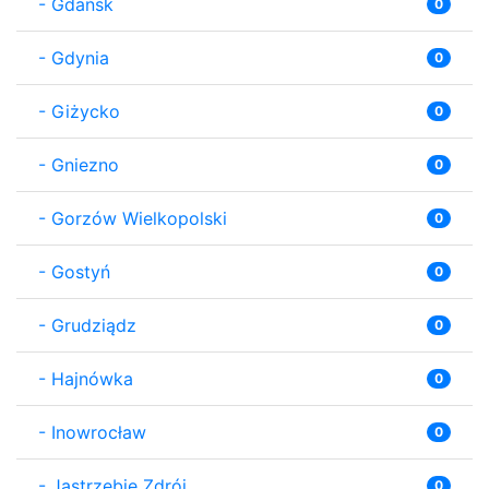
-
Gdańsk
0
-
Gdynia
0
-
Giżycko
0
-
Gniezno
0
-
Gorzów Wielkopolski
0
-
Gostyń
0
-
Grudziądz
0
-
Hajnówka
0
-
Inowrocław
0
-
Jastrzębie Zdrój
0