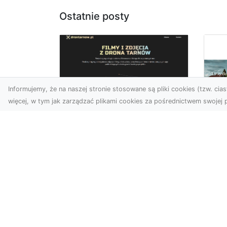
Ostatnie posty
Informujemy, że na naszej stronie stosowane są pliki cookies (tzw. ciast
więcej, w tym jak zarządzać plikami cookies za pośrednictwem swojej p
Zdjęcia z drona
Tarnów – Twój klucz
Po
do sukcesu
Br
wizualnego
cz
Nowoczesne ujęcia z lotu
Do
ptaka to innowacyjny
Jor
sposób na wyróżnienie się
poj
w każdej branży. Firma D...
za
arc