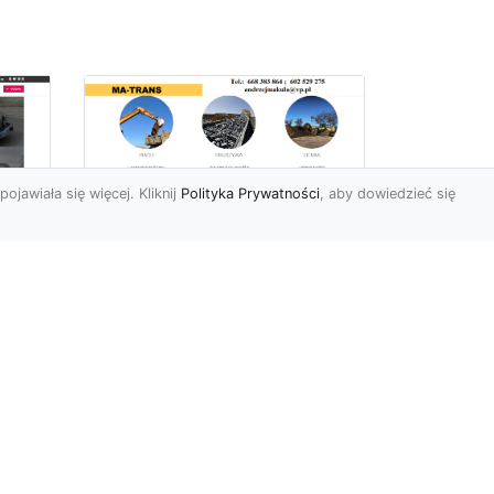
pojawiała się więcej. Kliknij
Polityka Prywatności
, aby dowiedzieć się
Usługi Ziemne w
Radomiu –
Kompleksowe
iej
Rozwiązania od MA-
e
TRANS
Profesjonalne Prace Ziemne
dla Klientów z Radomia
Firma MA-TRANS z
y,
Radomia oferuje