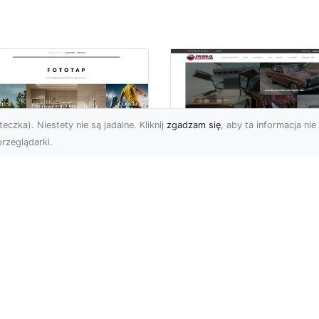
eczka). Niestety nie są jadalne. Kliknij
zgadzam się
, aby ta informacja nie 
rzeglądarki.
czuj energię
Ford Mustang Trzec
ooklynu w swoich
Generacji: Ikoniczn
terech ścianach!
Auto z Nową
Perspektywą
 tego okręgu Nowego
ku chciałoby na pewno
Jeśli chodzi o kultowe
echać wielu. Brooklyn
amerykańskie samochod
chwyca ciekawą
trudno znaleźć model
hitek...