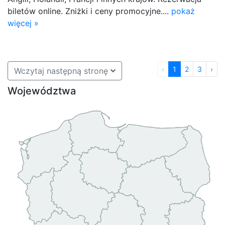
biletów online. Zniżki i ceny promocyjne....
pokaż
więcej »
‹
1
2
3
›
Wczytaj następną stronę
Województwa