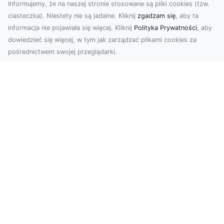
Informujemy, że na naszej stronie stosowane są pliki cookies (tzw.
ciasteczka). Niestety nie są jadalne. Kliknij
zgadzam się
, aby ta
informacja nie pojawiała się więcej. Kliknij
Polityka Prywatności
, aby
dowiedzieć się więcej, w tym jak zarządzać plikami cookies za
pośrednictwem swojej przeglądarki.
Zdjęcia z drona Tarnów – Twój klucz do
sukcesu wizualnego
Nowoczesne ujęcia z lotu ptaka to innowacyjny
sposób na wyróżnienie się w każdej branży.
Firma D...