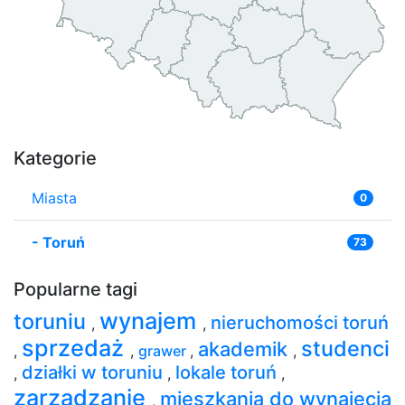
Kategorie
Miasta
0
-
Toruń
73
Popularne tagi
wynajem
toruniu
nieruchomości toruń
,
,
sprzedaż
studenci
akademik
,
,
grawer
,
,
działki w toruniu
lokale toruń
,
,
,
zarządzanie
mieszkania do wynajęcia
,