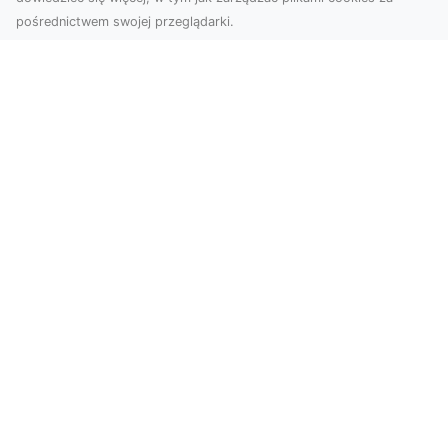
pośrednictwem swojej przeglądarki.
Zdjęcia z drona Tarnów – Twój klucz do
sukcesu wizualnego
Nowoczesne ujęcia z lotu ptaka to innowacyjny
sposób na wyróżnienie się w każdej branży.
Firma D...
Poczuj energię Brooklynu w swoich
czterech ścianach!
Do tego okręgu Nowego Jorku chciałoby na
pewno pojechać wielu. Brooklyn zachwyca