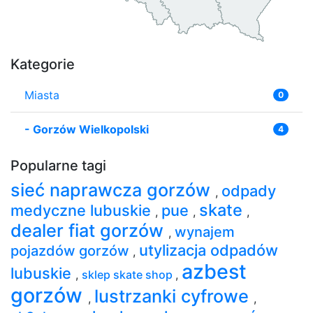
Kategorie
Miasta
0
-
Gorzów Wielkopolski
4
Popularne tagi
sieć naprawcza gorzów
odpady
,
skate
medyczne lubuskie
pue
,
,
,
dealer fiat gorzów
wynajem
,
utylizacja odpadów
pojazdów gorzów
,
azbest
lubuskie
,
sklep skate shop
,
gorzów
lustrzanki cyfrowe
,
,