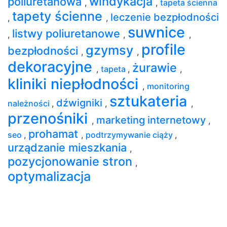
windykacja
poliuretanowa
,
,
tapeta ścienna
tapety ścienne
leczenie bezpłodności
,
,
suwnice
listwy poliuretanowe
,
,
,
profile
gzymsy
bezpłodności
,
,
dekoracyjne
żurawie
,
tapeta
,
,
kliniki niepłodności
,
monitoring
sztukateria
dźwigniki
należności
,
,
,
przenośniki
marketing internetowy
,
,
prohamat
seo
,
,
podtrzymywanie ciąży
,
urządzanie mieszkania
,
pozycjonowanie stron
,
optymalizacja