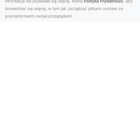
informacja nie pojawiała się więcej. Kliknij
Polityka Prywatności
, aby
dowiedzieć się więcej, w tym jak zarządzać plikami cookies za
pośrednictwem swojej przeglądarki.
Zdjęcia z drona Tarnów – Twój klucz do
sukcesu wizualnego
Nowoczesne ujęcia z lotu ptaka to innowacyjny
sposób na wyróżnienie się w każdej branży.
Firma D...