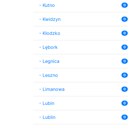
-
Kutno
0
-
Kwidzyn
0
-
Kłodzko
0
-
Lębork
0
-
Legnica
0
-
Leszno
0
-
Limanowa
0
-
Lubin
0
-
Lublin
0