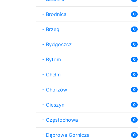
-
Brodnica
0
-
Brzeg
0
-
Bydgoszcz
0
-
Bytom
0
-
Chełm
0
-
Chorzów
0
-
Cieszyn
0
-
Częstochowa
0
-
Dąbrowa Górnicza
0