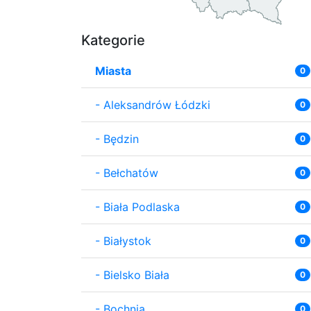
Kategorie
Miasta
0
-
Aleksandrów Łódzki
0
-
Będzin
0
-
Bełchatów
0
-
Biała Podlaska
0
-
Białystok
0
-
Bielsko Biała
0
-
Bochnia
0