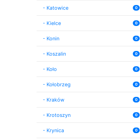
-
Katowice
0
-
Kielce
0
-
Konin
0
-
Koszalin
0
-
Koło
0
-
Kołobrzeg
0
-
Kraków
0
-
Krotoszyn
0
-
Krynica
0