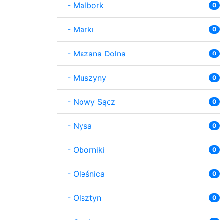
-
Malbork
0
-
Marki
0
-
Mszana Dolna
0
-
Muszyny
0
-
Nowy Sącz
0
-
Nysa
0
-
Oborniki
0
-
Oleśnica
0
-
Olsztyn
0