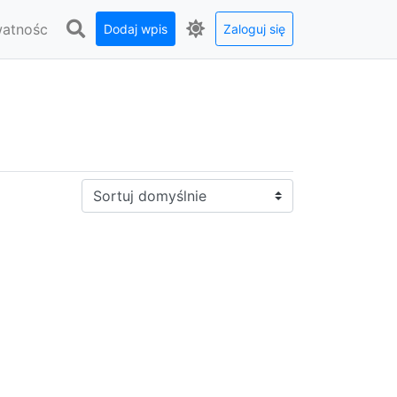
watnośc
Dodaj wpis
Zaloguj się
Sortuj: