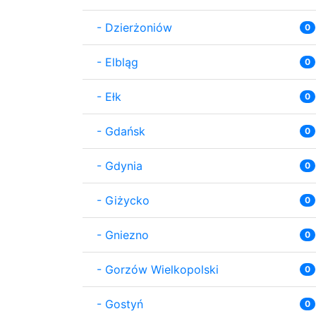
-
Dzierżoniów
0
-
Elbląg
0
-
Ełk
0
-
Gdańsk
0
-
Gdynia
0
-
Giżycko
0
-
Gniezno
0
-
Gorzów Wielkopolski
0
-
Gostyń
0