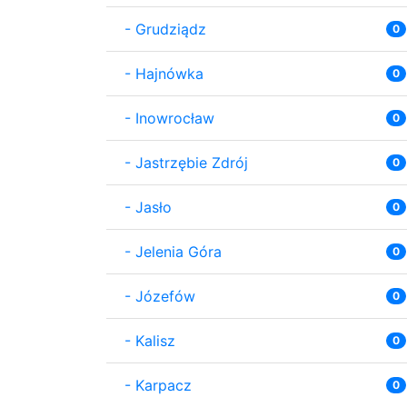
-
Grudziądz
0
-
Hajnówka
0
-
Inowrocław
0
-
Jastrzębie Zdrój
0
-
Jasło
0
-
Jelenia Góra
0
-
Józefów
0
-
Kalisz
0
-
Karpacz
0