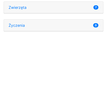
Zwierzęta
7
Życzenia
0