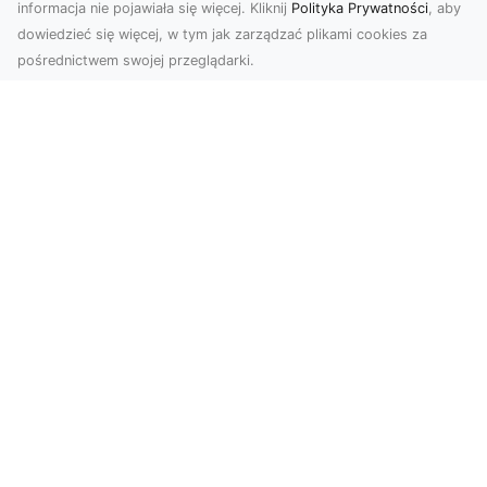
informacja nie pojawiała się więcej. Kliknij
Polityka Prywatności
, aby
dowiedzieć się więcej, w tym jak zarządzać plikami cookies za
pośrednictwem swojej przeglądarki.
Zdjęcia z drona Tarnów – Twój klucz do
sukcesu wizualnego
Nowoczesne ujęcia z lotu ptaka to innowacyjny
sposób na wyróżnienie się w każdej branży.
Firma D...