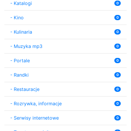
-
Katalogi
0
-
Kino
0
-
Kulinaria
0
-
Muzyka mp3
0
-
Portale
0
-
Randki
0
-
Restauracje
0
-
Rozrywka, informacje
0
-
Serwisy internetowe
0