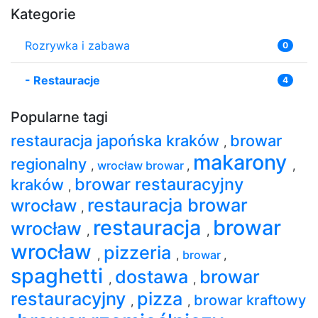
Kategorie
Rozrywka i zabawa
0
-
Restauracje
4
Popularne tagi
restauracja japońska kraków
browar
,
makarony
regionalny
,
wrocław browar
,
,
browar restauracyjny
kraków
,
restauracja browar
wrocław
,
restauracja
browar
wrocław
,
,
wrocław
pizzeria
,
,
browar
,
spaghetti
dostawa
browar
,
,
restauracyjny
pizza
browar kraftowy
,
,