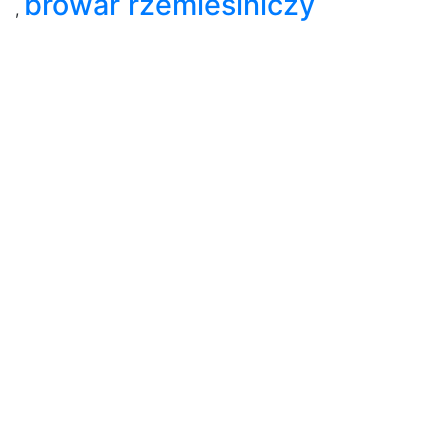
browar rzemieślniczy
,