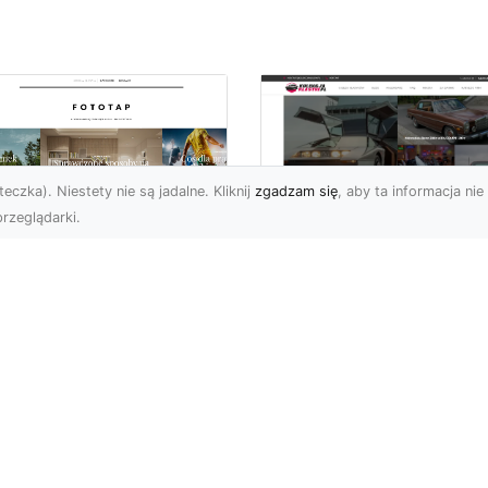
eczka). Niestety nie są jadalne. Kliknij
zgadzam się
, aby ta informacja nie 
rzeglądarki.
czuj energię
Ford Mustang Trzec
ooklynu w swoich
Generacji: Ikoniczn
terech ścianach!
Auto z Nową
Perspektywą
 tego okręgu Nowego
ku chciałoby na pewno
Jeśli chodzi o kultowe
echać wielu. Brooklyn
amerykańskie samochod
chwyca ciekawą
trudno znaleźć model
hitek...