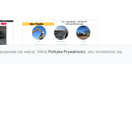
pojawiała się więcej. Kliknij
Polityka Prywatności
, aby dowiedzieć się
Usługi Ziemne w
Radomiu –
Kompleksowe
iej
Rozwiązania od MA-
e
TRANS
Profesjonalne Prace Ziemne
dla Klientów z Radomia
Firma MA-TRANS z
y,
Radomia oferuje