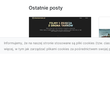
Ostatnie posty
Informujemy, że na naszej stronie stosowane są pliki cookies (tzw. ciast
więcej, w tym jak zarządzać plikami cookies za pośrednictwem swojej p
Zdjęcia z drona
Tarnów – Twój klucz
Po
do sukcesu
Br
wizualnego
cz
Nowoczesne ujęcia z lotu
Do
ptaka to innowacyjny
Jor
sposób na wyróżnienie się
poj
w każdej branży. Firma D...
za
arc