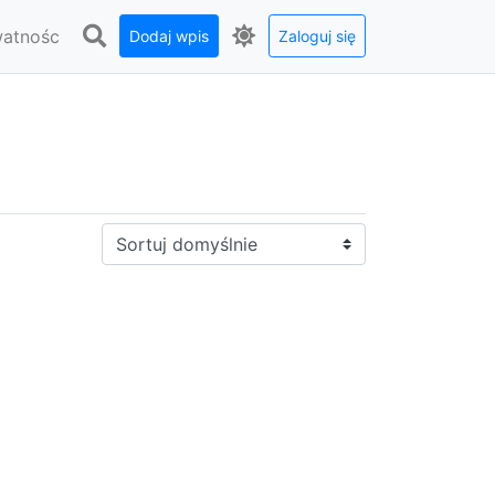
watnośc
Dodaj wpis
Zaloguj się
Sortuj: