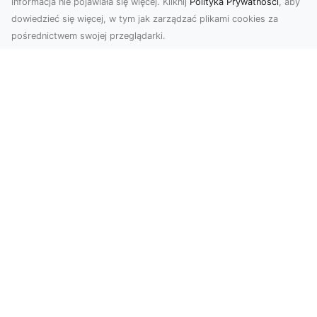
informacja nie pojawiała się więcej. Kliknij
Polityka Prywatności
, aby
dowiedzieć się więcej, w tym jak zarządzać plikami cookies za
pośrednictwem swojej przeglądarki.
Zdjęcia z drona Tarnów – Twój klucz do
sukcesu wizualnego
Nowoczesne ujęcia z lotu ptaka to innowacyjny
sposób na wyróżnienie się w każdej branży.
Firma D...