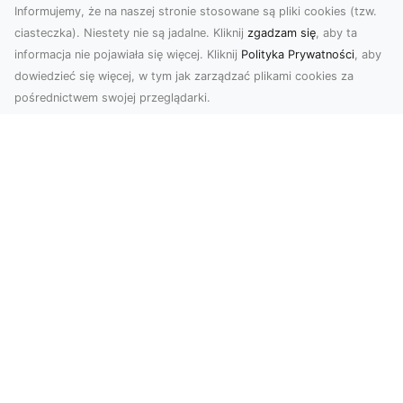
Informujemy, że na naszej stronie stosowane są pliki cookies (tzw.
ciasteczka). Niestety nie są jadalne. Kliknij
zgadzam się
, aby ta
informacja nie pojawiała się więcej. Kliknij
Polityka Prywatności
, aby
dowiedzieć się więcej, w tym jak zarządzać plikami cookies za
pośrednictwem swojej przeglądarki.
Zdjęcia z drona Tarnów – Twój klucz do
sukcesu wizualnego
Nowoczesne ujęcia z lotu ptaka to innowacyjny
sposób na wyróżnienie się w każdej branży.
Firma D...