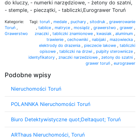
do kluczy, - numerki narzędziowe, - żetony do szatni,
- stemple, - pieczątki, - tabliczki,Eurograwer Toruń
Kategorie:
Tagi:
toruń
,
medale
,
puchary
,
sitodruk
,
grawerowanie
Toruń
,
,
tablice
,
matryce
,
mosiądz
,
grawerstwo
,
grawer
,
Grawerstwo
znaczki
,
tabliczki znamionowe
,
kwasiak
,
aluminum
,
trawienie
,
cechowniki
,
nabijaki
,
mazowiecka
,
elektrody do drazenia
,
pieczecie lakowe
,
tabliczki
opisowe
,
tabliczki na drzwi
,
pulpity sterownicze
,
identyfikatory
,
znaczki narzedziowe
,
zetony do szatni
,
grawer toruń
,
eurograwer
Podobne wpisy
Nieruchomości Toruń
POLANNKA Nieruchomości Toruń
Biuro Detektywistyczne quot;Deltaquot; Toruń
ARThaus Nieruchomości, Toruń