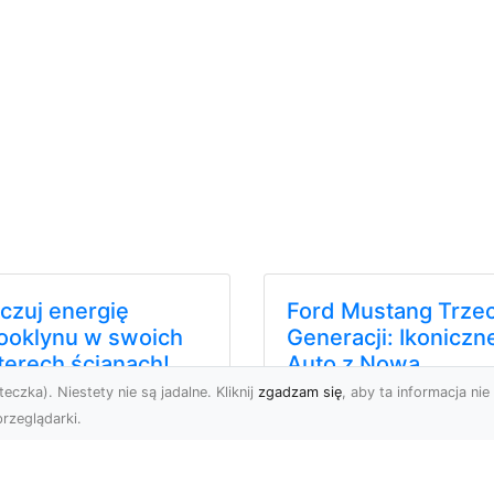
czuj energię
ooklynu w swoich
terech ścianach!
eczka). Niestety nie są jadalne. Kliknij
zgadzam się
, aby ta informacja nie 
 tego okręgu Nowego
rzeglądarki.
ku chciałoby na pewno
echać wielu. Brooklyn
chwyca ciekawą