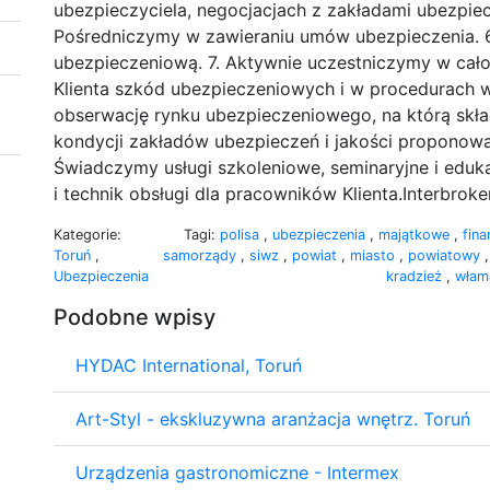
ubezpieczyciela, negocjacjach z zakładami ubezpiec
Pośredniczymy w zawieraniu umów ubezpieczenia. 6
ubezpieczeniową. 7. Aktywnie uczestniczymy w całoś
Klienta szkód ubezpieczeniowych i w procedurach 
obserwację rynku ubezpieczeniowego, na którą skła
kondycji zakładów ubezpieczeń i jakości proponowa
Świadczymy usługi szkoleniowe, seminaryjne i eduk
i technik obsługi dla pracowników Klienta.Interbro
Kategorie:
Tagi:
polisa
,
ubezpieczenia
,
majątkowe
,
fin
Toruń
,
samorządy
,
siwz
,
powiat
,
miasto
,
powiatowy
Ubezpieczenia
kradzież
,
włam
Podobne wpisy
HYDAC International, Toruń
Art-Styl - ekskluzywna aranżacja wnętrz. Toruń
Urządzenia gastronomiczne - Intermex