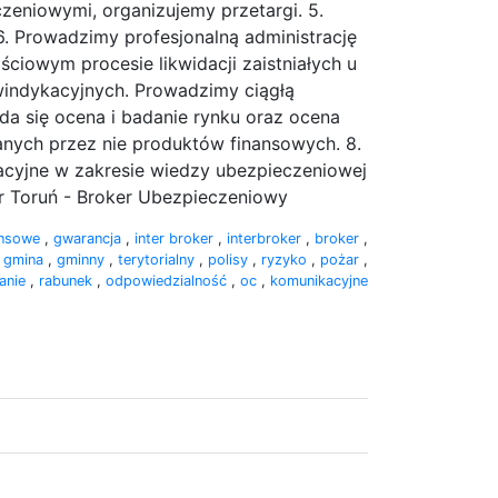
zeniowymi, organizujemy przetargi. 5.
. Prowadzimy profesjonalną administrację
ciowym procesie likwidacji zaistniałych u
windykacyjnych. Prowadzimy ciągłą
da się ocena i badanie rynku oraz ocena
nych przez nie produktów finansowych. 8.
acyjne w zakresie wiedzy ubezpieczeniowej
ker Toruń - Broker Ubezpieczeniowy
ansowe
,
gwarancja
,
inter broker
,
interbroker
,
broker
,
,
gmina
,
gminny
,
terytorialny
,
polisy
,
ryzyko
,
pożar
,
anie
,
rabunek
,
odpowiedzialność
,
oc
,
komunikacyjne