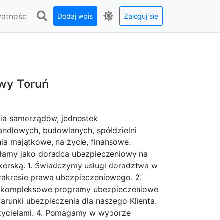
watnośc
Dodaj wpis
Zaloguj się
owy Toruń
nia samorządów, jednostek
andlowych, budowlanych, spółdzielni
ia majątkowe, na życie, finansowe.
iałamy jako doradca ubezpieczeniowy na
rokerską: 1. Świadczymy usługi doradztwa w
zakresie prawa ubezpieczeniowego. 2.
 kompleksowe programy ubezpieczeniowe
warunki ubezpieczenia dla naszego Klienta.
czycielami. 4. Pomagamy w wyborze