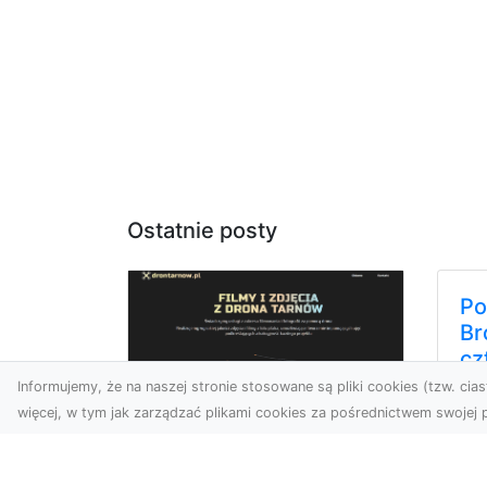
Ostatnie posty
Po
Br
cz
Informujemy, że na naszej stronie stosowane są pliki cookies (tzw. ciast
Do
więcej, w tym jak zarządzać plikami cookies za pośrednictwem swojej p
Jor
poj
Zdjęcia z drona
za
Tarnów – Twój klucz