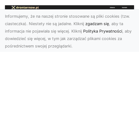
Informujemy, że na naszej stronie stosowane są pliki cookies (tzw.
ciasteczka). Niestety nie są jadalne. Kliknij
zgadzam się
, aby ta
informacja nie pojawiała się więcej. Kliknij
Polityka Prywatności
, aby
dowiedzieć się więcej, w tym jak zarządzać plikami cookies za
pośrednictwem swojej przeglądarki.
Zdjęcia z drona Tarnów – Twój klucz do
sukcesu wizualnego
Nowoczesne ujęcia z lotu ptaka to innowacyjny
sposób na wyróżnienie się w każdej branży.
Firma D...