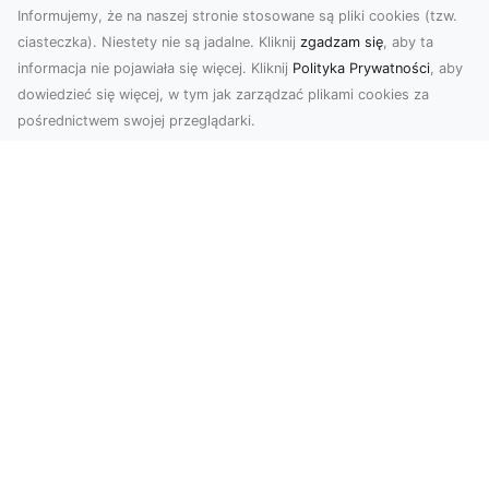
Informujemy, że na naszej stronie stosowane są pliki cookies (tzw.
ciasteczka). Niestety nie są jadalne. Kliknij
zgadzam się
, aby ta
informacja nie pojawiała się więcej. Kliknij
Polityka Prywatności
, aby
dowiedzieć się więcej, w tym jak zarządzać plikami cookies za
pośrednictwem swojej przeglądarki.
Zdjęcia z drona Tarnów – Twój klucz do
sukcesu wizualnego
Nowoczesne ujęcia z lotu ptaka to innowacyjny
sposób na wyróżnienie się w każdej branży.
Firma D...