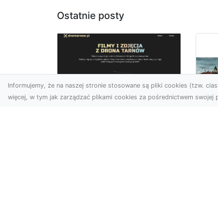
Ostatnie posty
Informujemy, że na naszej stronie stosowane są pliki cookies (tzw. ciast
więcej, w tym jak zarządzać plikami cookies za pośrednictwem swojej p
Zdjęcia z drona
Tarnów – Twój klucz
Po
do sukcesu
Br
wizualnego
cz
Nowoczesne ujęcia z lotu
Do
ptaka to innowacyjny
Jor
sposób na wyróżnienie się
poj
w każdej branży. Firma D...
za
arc