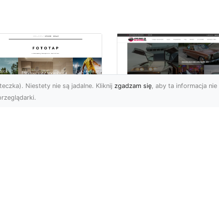
eczka). Niestety nie są jadalne. Kliknij
zgadzam się
, aby ta informacja nie 
rzeglądarki.
czuj energię
Ford Mustang Trzec
ooklynu w swoich
Generacji: Ikoniczn
terech ścianach!
Auto z Nową
Perspektywą
 tego okręgu Nowego
ku chciałoby na pewno
Jeśli chodzi o kultowe
echać wielu. Brooklyn
amerykańskie samochod
chwyca ciekawą
trudno znaleźć model
hitek...