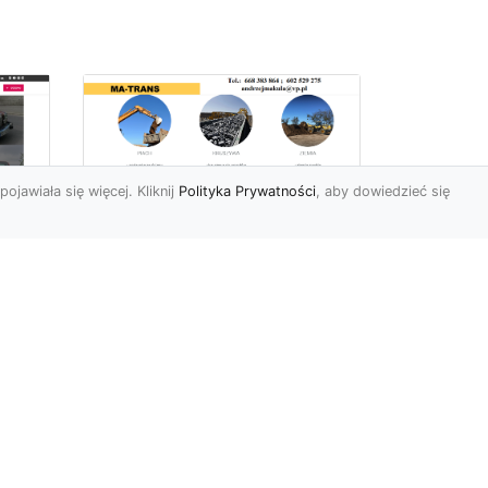
pojawiała się więcej. Kliknij
Polityka Prywatności
, aby dowiedzieć się
Usługi Ziemne w
Radomiu –
Kompleksowe
iej
Rozwiązania od MA-
e
TRANS
Profesjonalne Prace Ziemne
dla Klientów z Radomia
Firma MA-TRANS z
y,
Radomia oferuje