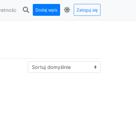
watnośc
Dodaj wpis
Zaloguj się
Sortuj: