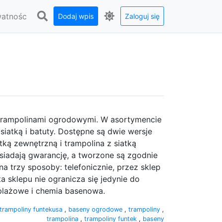
watnośc
Dodaj wpis
Zaloguj się
trampolinami ogrodowymi. W asortymencie
iatką i batuty. Dostępne są dwie wersje
tką zewnętrzną i trampolina z siatką
iadają gwarancję, a tworzone są zgodnie
 trzy sposoby: telefonicznie, przez sklep
a sklepu nie ogranicza się jedynie do
 plażowe i chemia basenowa.
trampoliny funtekusa
,
baseny ogrodowe
,
trampoliny
,
trampolina
,
trampoliny funtek
,
baseny