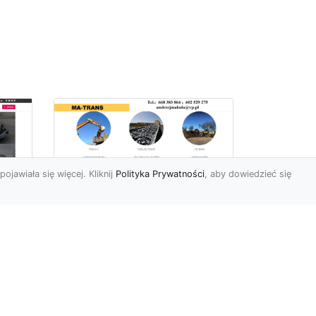
pojawiała się więcej. Kliknij
Polityka Prywatności
, aby dowiedzieć się
Usługi Ziemne w
Radomiu –
Kompleksowe
iej
Rozwiązania od MA-
e
TRANS
Profesjonalne Prace Ziemne