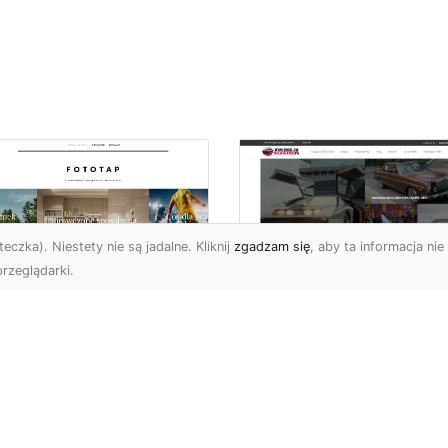
eczka). Niestety nie są jadalne. Kliknij
zgadzam się
, aby ta informacja nie 
rzeglądarki.
czuj energię
Ford Mustang Trzec
ooklynu w swoich
Generacji: Ikoniczn
terech ścianach!
Auto z Nową
Perspektywą
 tego okręgu Nowego
ku chciałoby na pewno