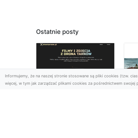
Ostatnie posty
Informujemy, że na naszej stronie stosowane są pliki cookies (tzw. ciast
więcej, w tym jak zarządzać plikami cookies za pośrednictwem swojej p
Zdjęcia z drona
Tarnów – Twój klucz
Po
do sukcesu
Br
wizualnego
cz
Nowoczesne ujęcia z lotu
Do
ptaka to innowacyjny
Jor