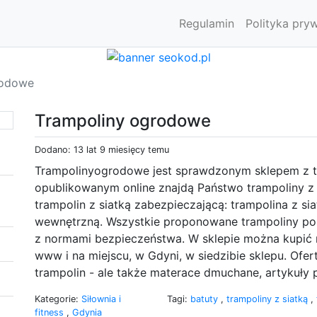
Regulamin
Polityka pry
rodowe
Trampoliny ogrodowe
Dodano: 13 lat 9 miesięcy temu
Trampolinyogrodowe jest sprawdzonym sklepem z 
opublikowanym online znajdą Państwo trampoliny z s
trampolin z siatką zabezpieczającą: trampolina z sia
wewnętrzną. Wszystkie proponowane trampoliny pos
z normami bezpieczeństwa. W sklepie można kupić na
www i na miejscu, w Gdyni, w siedzibie sklepu. Ofert
trampolin - ale także materace dmuchane, artykuły
Kategorie:
Siłownia i
Tagi:
batuty
,
trampoliny z siatką
,
fitness
,
Gdynia