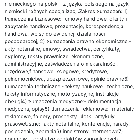
niemieckiego na polski i z języka polskiego na język
niemiecki różnych specjalizacji.Zakres tłumaczeń: 1)
tłumaczenia biznesowe:- umowy handlowe, oferty i
zapytanie handlowe, prezentacje, korespondencja
handlowa, wpisy do ewidencji działalności
gospodarczej, 2) tłumaczenia prawno ekonomiczne:-
akty notarialne, umowy, świadectwa, certyfikaty,
dyplomy, teksty prawnicze, ekonomiczne,
administracyjne, zaświadczenia o niekaralności,
urzędowe,finansowe, księgowe, kredytowe,
pełnomocnictwa, ubezpieczeniowe, opinie prawne3)
tłumaczenia techniczne:- teksty naukowe i techniczne,
teksty informatyczne, motoryzacyjne, instrukcje
obsługi4) tłumaczenia medyczne:- dokumentacja
medyczna, opisy5) tłumaczenia reklamowe:- materiały
reklamowe, foldery, prospekty, ulotki, artykuły
prasoweUstne:- akty notarialne, konferencje, narady,
posiedzenia, zebrania6) inne:strony internetowe7)
pomoc w :- obsłudze kontaktów zagranicznych