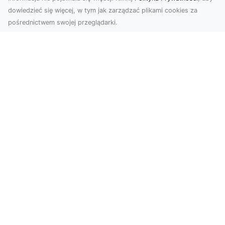
dowiedzieć się więcej, w tym jak zarządzać plikami cookies za
pośrednictwem swojej przeglądarki.
Zdjęcia z drona Tarnów – Twój klucz do
sukcesu wizualnego
Nowoczesne ujęcia z lotu ptaka to innowacyjny
sposób na wyróżnienie się w każdej branży.
Firma D...