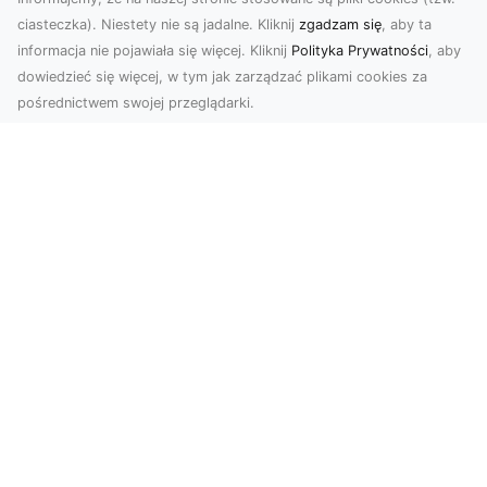
ciasteczka). Niestety nie są jadalne. Kliknij
zgadzam się
, aby ta
informacja nie pojawiała się więcej. Kliknij
Polityka Prywatności
, aby
dowiedzieć się więcej, w tym jak zarządzać plikami cookies za
pośrednictwem swojej przeglądarki.
Zdjęcia z drona Tarnów – Twój klucz do
sukcesu wizualnego
Nowoczesne ujęcia z lotu ptaka to innowacyjny
sposób na wyróżnienie się w każdej branży.
Firma D...