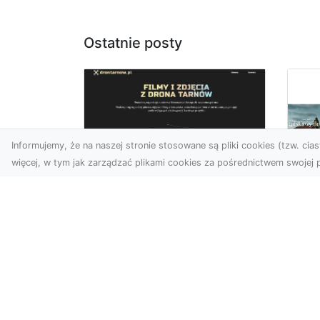
Ostatnie posty
Informujemy, że na naszej stronie stosowane są pliki cookies (tzw. ciast
więcej, w tym jak zarządzać plikami cookies za pośrednictwem swojej p
Zdjęcia z drona
Tarnów – Twój klucz
Po
do sukcesu
Br
wizualnego
cz
Nowoczesne ujęcia z lotu
Do
ptaka to innowacyjny
Jor
sposób na wyróżnienie się
poj
w każdej branży. Firma D...