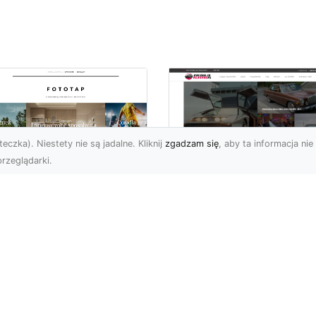
eczka). Niestety nie są jadalne. Kliknij
zgadzam się
, aby ta informacja nie 
rzeglądarki.
czuj energię
Ford Mustang Trzec
ooklynu w swoich
Generacji: Ikoniczn
terech ścianach!
Auto z Nową
Perspektywą
 tego okręgu Nowego
ku chciałoby na pewno
Jeśli chodzi o kultowe
echać wielu. Brooklyn
amerykańskie samochod