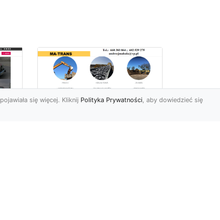
pojawiała się więcej. Kliknij
Polityka Prywatności
, aby dowiedzieć się
Usługi Ziemne w
Radomiu –
Kompleksowe
iej
Rozwiązania od MA-
e
TRANS
Profesjonalne Prace Ziemne
dla Klientów z Radomia
Firma MA-TRANS z
y,