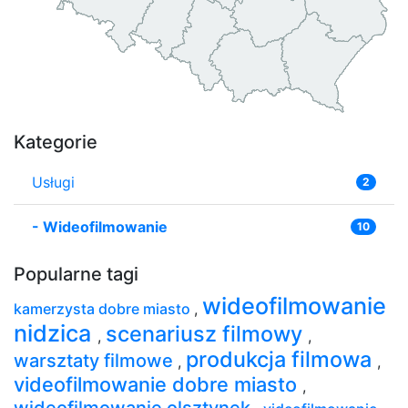
Kategorie
Usługi
2
-
Wideofilmowanie
10
Popularne tagi
wideofilmowanie
kamerzysta dobre miasto
,
nidzica
scenariusz filmowy
,
,
produkcja filmowa
warsztaty filmowe
,
,
videofilmowanie dobre miasto
,
wideofilmowanie olsztynek