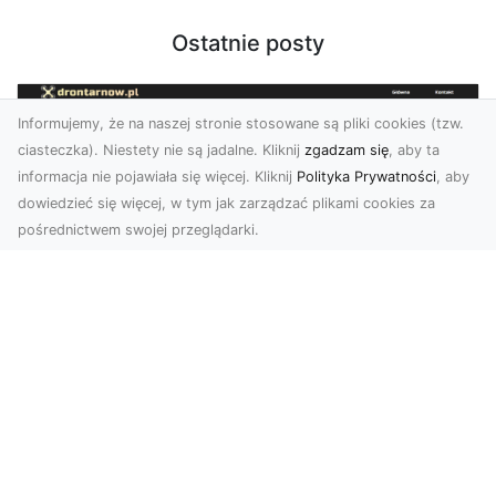
Ostatnie posty
Informujemy, że na naszej stronie stosowane są pliki cookies (tzw.
ciasteczka). Niestety nie są jadalne. Kliknij
zgadzam się
, aby ta
informacja nie pojawiała się więcej. Kliknij
Polityka Prywatności
, aby
dowiedzieć się więcej, w tym jak zarządzać plikami cookies za
pośrednictwem swojej przeglądarki.
Zdjęcia z drona Tarnów – Twój klucz do
sukcesu wizualnego
Nowoczesne ujęcia z lotu ptaka to innowacyjny
sposób na wyróżnienie się w każdej branży.
Firma D...