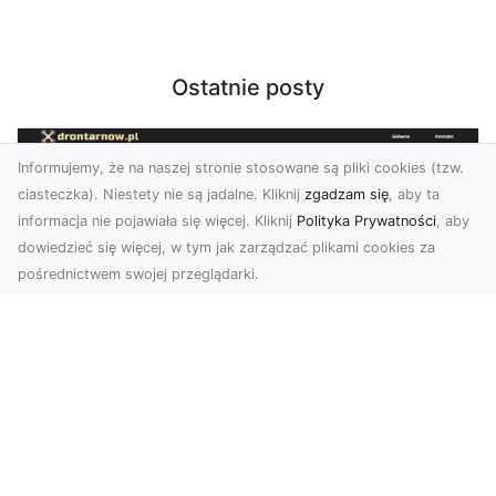
Ostatnie posty
Informujemy, że na naszej stronie stosowane są pliki cookies (tzw.
ciasteczka). Niestety nie są jadalne. Kliknij
zgadzam się
, aby ta
informacja nie pojawiała się więcej. Kliknij
Polityka Prywatności
, aby
dowiedzieć się więcej, w tym jak zarządzać plikami cookies za
pośrednictwem swojej przeglądarki.
Zdjęcia z drona Tarnów – Twój klucz do
sukcesu wizualnego
Nowoczesne ujęcia z lotu ptaka to innowacyjny