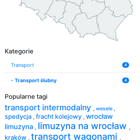
Kategorie
Transport
4
-
Transport ślubny
4
Popularne tagi
transport intermodalny
,
wesele
,
wrocław
spedycja
fracht kolejowy
,
,
limuzyna na wrocław
limuzyna
,
,
transport wagonami
kraków
,
,