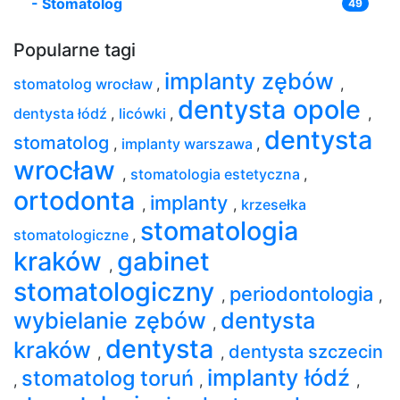
-
Stomatolog
49
Popularne tagi
implanty zębów
stomatolog wrocław
,
,
dentysta opole
dentysta łódź
,
licówki
,
,
dentysta
stomatolog
,
implanty warszawa
,
wrocław
,
stomatologia estetyczna
,
ortodonta
implanty
,
,
krzesełka
stomatologia
stomatologiczne
,
kraków
gabinet
,
stomatologiczny
periodontologia
,
,
wybielanie zębów
dentysta
,
dentysta
kraków
dentysta szczecin
,
,
implanty łódź
stomatolog toruń
,
,
,