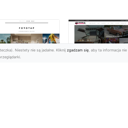
eczka). Niestety nie są jadalne. Kliknij
zgadzam się
, aby ta informacja nie 
rzeglądarki.
czuj energię
Ford Mustang Trzec
ooklynu w swoich
Generacji: Ikoniczn
terech ścianach!
Auto z Nową
Perspektywą
 tego okręgu Nowego
ku chciałoby na pewno
Jeśli chodzi o kultowe
echać wielu. Brooklyn
amerykańskie samochod
chwyca ciekawą
trudno znaleźć model
hitek...