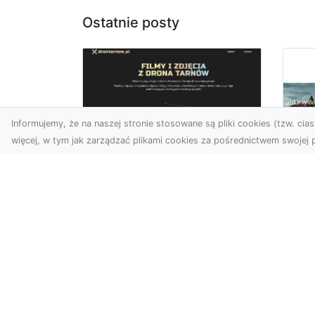
Ostatnie posty
Informujemy, że na naszej stronie stosowane są pliki cookies (tzw. ciast
więcej, w tym jak zarządzać plikami cookies za pośrednictwem swojej p
Zdjęcia z drona
Tarnów – Twój klucz
Po
do sukcesu
Br
wizualnego
cz
Nowoczesne ujęcia z lotu
Do
ptaka to innowacyjny
Jor
sposób na wyróżnienie się
poj
w każdej branży. Firma D...
za
arc