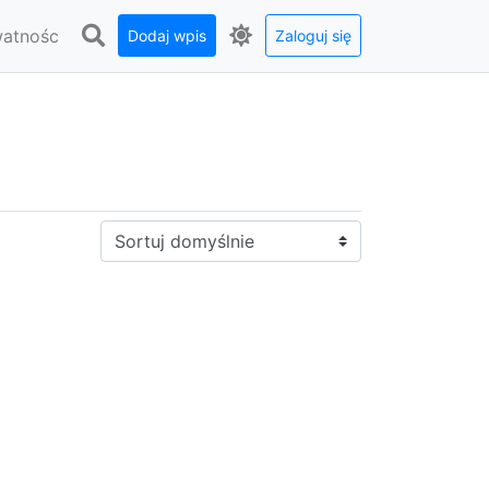
watnośc
Dodaj wpis
Zaloguj się
Sortuj: