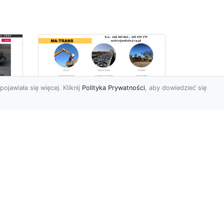
pojawiała się więcej. Kliknij
Polityka Prywatności
, aby dowiedzieć się
Usługi Ziemne w
Radomiu –
Kompleksowe
iej
Rozwiązania od MA-
e
TRANS
Profesjonalne Prace Ziemne
dla Klientów z Radomia
Firma MA-TRANS z
y,
Radomia oferuje