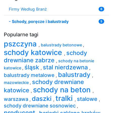
Firmy Według Branż
6
-
Schody, poręcze i balustrady
5
Popularne tagi
pszczyna
,
balustrady betonowe
,
schody katowice
schody
,
drewniane zabrze
,
schody na betonie
śląsk
stal nierdzewna
katowice
,
,
,
balustrady
balustrady metalowe
,
,
schody drewniane
mazowieckie
,
schody na beton
katowice
,
,
tralki
daszki
stalowe
warszawa
,
,
,
,
schody drewniane sosnowiec
,
producent
barierki szklane kraków