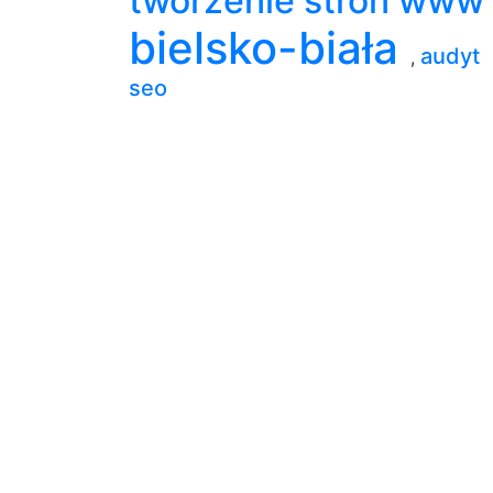
tworzenie stron www
bielsko-biała
audyt
,
seo