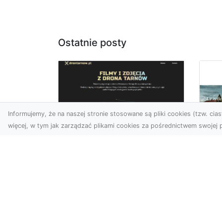
Ostatnie posty
Informujemy, że na naszej stronie stosowane są pliki cookies (tzw. ciast
więcej, w tym jak zarządzać plikami cookies za pośrednictwem swojej p
Zdjęcia z drona
Tarnów – Twój klucz
Po
do sukcesu
Br
wizualnego
cz
Nowoczesne ujęcia z lotu
Do
ptaka to innowacyjny
Jor