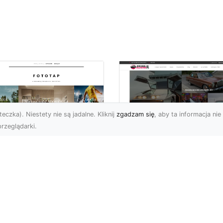
eczka). Niestety nie są jadalne. Kliknij
zgadzam się
, aby ta informacja nie 
rzeglądarki.
czuj energię
Ford Mustang Trzec
ooklynu w swoich
Generacji: Ikoniczn
terech ścianach!
Auto z Nową
Perspektywą
 tego okręgu Nowego
ku chciałoby na pewno
Jeśli chodzi o kultowe