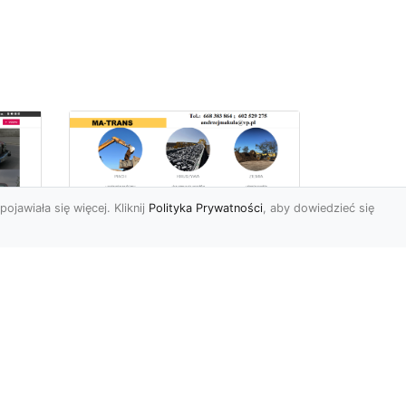
pojawiała się więcej. Kliknij
Polityka Prywatności
, aby dowiedzieć się
Usługi Ziemne w
Radomiu –
Kompleksowe
iej
Rozwiązania od MA-
e
TRANS
Profesjonalne Prace Ziemne
dla Klientów z Radomia