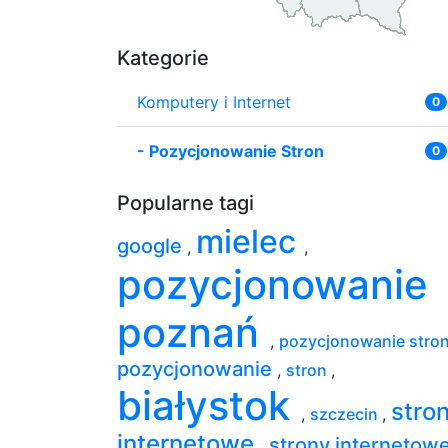
Kategorie
Komputery i Internet
0
-
Pozycjonowanie Stron
0
Popularne tagi
mielec
google
,
,
pozycjonowanie
poznań
,
pozycjonowanie stro
pozycjonowanie
,
stron
,
białystok
stro
,
szczecin
,
internetowe
strony internetow
,