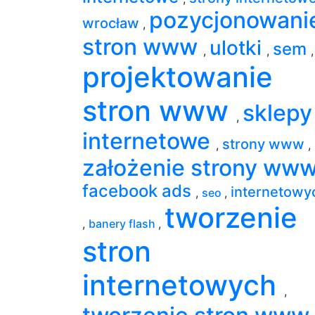
pozycjonowani
wrocław
,
stron www
ulotki
sem
,
,
,
projektowanie
stron www
sklepy
,
internetowe
strony www
,
,
założenie strony ww
facebook ads
internetowy
,
seo
,
tworzenie
,
banery flash
,
stron
internetowych
,