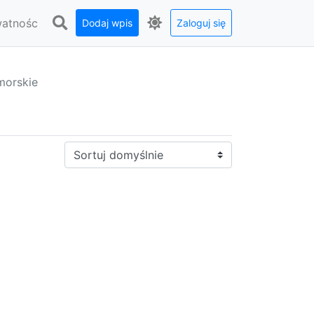
watnośc
Dodaj wpis
Zaloguj się
morskie
Sortuj: