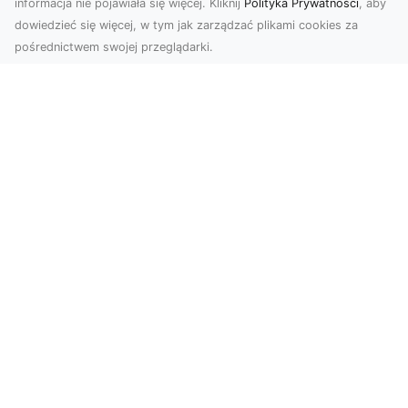
informacja nie pojawiała się więcej. Kliknij
Polityka Prywatności
, aby
dowiedzieć się więcej, w tym jak zarządzać plikami cookies za
pośrednictwem swojej przeglądarki.
Zdjęcia z drona Tarnów – Twój klucz do
sukcesu wizualnego
Nowoczesne ujęcia z lotu ptaka to innowacyjny
sposób na wyróżnienie się w każdej branży.
Firma D...