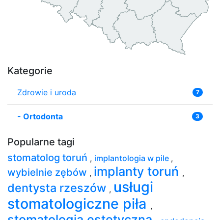
Kategorie
Zdrowie i uroda
7
-
Ortodonta
3
Popularne tagi
stomatolog toruń
,
implantologia w pile
,
implanty toruń
wybielnie zębów
,
,
usługi
dentysta rzeszów
,
stomatologiczne piła
,
stomatologia estetyczna