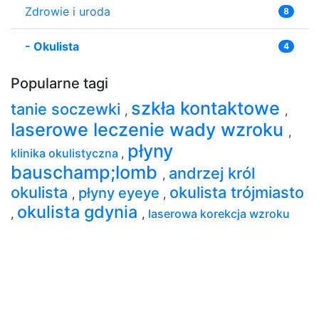
Zdrowie i uroda
8
-
Okulista
4
Popularne tagi
szkła kontaktowe
tanie soczewki
,
,
laserowe leczenie wady wzroku
,
płyny
klinika okulistyczna
,
bauschamp;lomb
andrzej król
,
okulista
okulista trójmiasto
płyny eyeye
,
,
okulista gdynia
,
,
laserowa korekcja wzroku