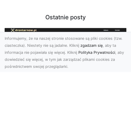
Ostatnie posty
Informujemy, że na naszej stronie stosowane są pliki cookies (tzw.
ciasteczka). Niestety nie są jadalne. Kliknij
zgadzam się
, aby ta
informacja nie pojawiała się więcej. Kliknij
Polityka Prywatności
, aby
dowiedzieć się więcej, w tym jak zarządzać plikami cookies za
pośrednictwem swojej przeglądarki.
Zdjęcia z drona Tarnów – Twój klucz do
sukcesu wizualnego
Nowoczesne ujęcia z lotu ptaka to innowacyjny
sposób na wyróżnienie się w każdej branży.