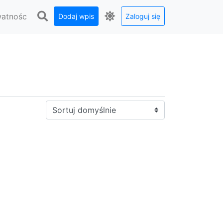
watnośc
Dodaj wpis
Zaloguj się
Sortuj: