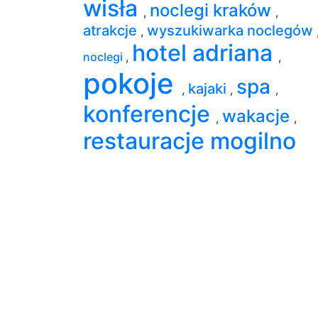
wisła
noclegi kraków
,
,
atrakcje
wyszukiwarka noclegów
,
hotel adriana
noclegi
,
,
pokoje
spa
kajaki
,
,
,
konferencje
wakacje
,
,
restauracje mogilno