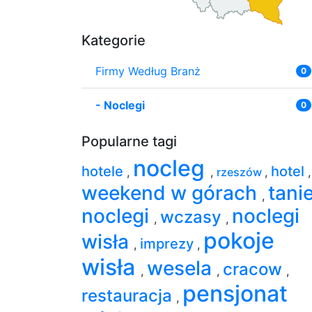
Kategorie
Firmy Według Branż
0
-
Noclegi
0
Popularne tagi
nocleg
hotele
hotel
,
,
rzeszów
,
,
weekend w górach
tani
,
noclegi
noclegi
wczasy
,
,
pokoje
wisła
imprezy
,
,
wisła
wesela
cracow
,
,
,
pensjonat
restauracja
,