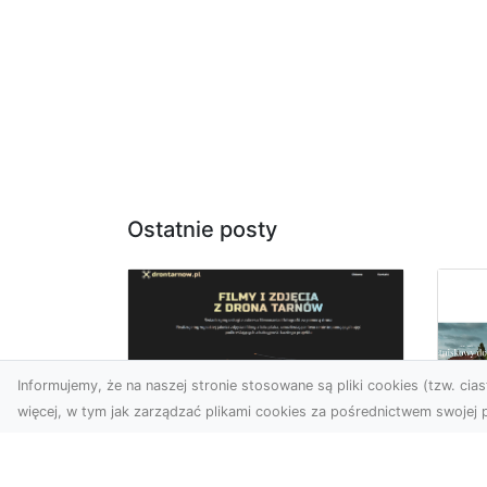
Ostatnie posty
Informujemy, że na naszej stronie stosowane są pliki cookies (tzw. ciast
więcej, w tym jak zarządzać plikami cookies za pośrednictwem swojej p
Zdjęcia z drona
Tarnów – Twój klucz
Po