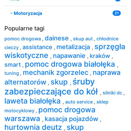
-
Motoryzacja
21
Popularne tagi
dainese
pomoc drogowa
,
,
skup aut
,
chłodnice
sprzęgła
metalizacja
assistance
cieczy
,
,
,
wiskotyczne
napawanie
kraków
,
,
,
pomoc drogowa białołęka
smart
,
,
mechanik zgorzelec
naprawa
tuning
,
,
śruby
skup
alternatorów
,
,
zabezpieczające do kół
,
silniki dc
,
laweta białołęka
,
auto service
,
sklep
pomoc drogowa
motocyklowy
,
warszawa
kasacja pojazdów
,
,
hurtownia deutz
skup
,