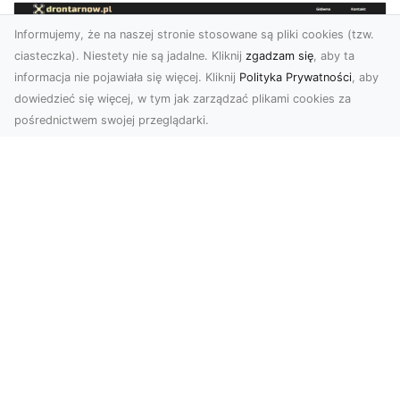
Informujemy, że na naszej stronie stosowane są pliki cookies (tzw.
ciasteczka). Niestety nie są jadalne. Kliknij
zgadzam się
, aby ta
informacja nie pojawiała się więcej. Kliknij
Polityka Prywatności
, aby
dowiedzieć się więcej, w tym jak zarządzać plikami cookies za
pośrednictwem swojej przeglądarki.
Zdjęcia z drona Tarnów – Twój klucz do
sukcesu wizualnego
Nowoczesne ujęcia z lotu ptaka to innowacyjny
sposób na wyróżnienie się w każdej branży.
Firma D...