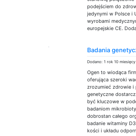
podejściem do zdrowi
jedynymi w Polsce i 
wyrobami medycznymi
europejskie CE. Dod
Badania genetyc
Dodano: 1 rok 10 miesięc
Ogen to wiodąca fir
oferująca szeroki wa
zrozumieć zdrowie i
genetyczne dostarcz
być kluczowe w pode
badaniom mikrobioty i
dobrostan całego or
badanie witaminy D3,
kości i układu odpor