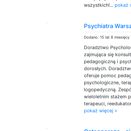
wszystkich!...
pokaż 
Psychiatra War
Dodano: 15 lat 8 miesięcy
Doradztwo Psycholog
zajmująca się konsu
pedagogiczną i psych
dorosłych. Doradzt
oferuje pomoc pedag
psychologiczne, tera
logopedyczną. Zespół
wieloletnim stażem p
terapeuci, reedukator
pokaż więcej »