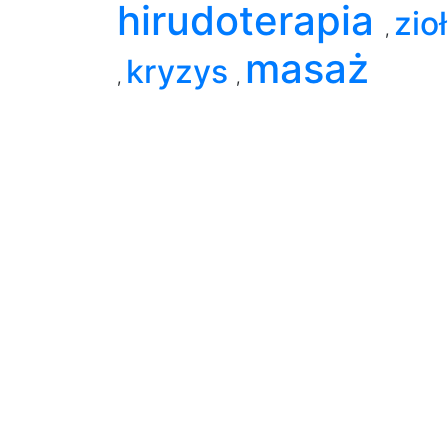
hirudoterapia
zio
,
masaż
kryzys
,
,