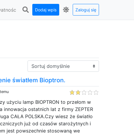
watnośc
Dodaj wpis
Zaloguj się
Sortuj:
ie światłem Bioptron.
 temu
rzy użyciu lamp BIOPTRON to przełom w
 innowacja ostatnich lat z firmy ZEPTER
ługa CAŁA POLSKA.Czy wiesz że światło
czniczych już od czasów starożytnych i
tłem jest powszechnie stosowaną we