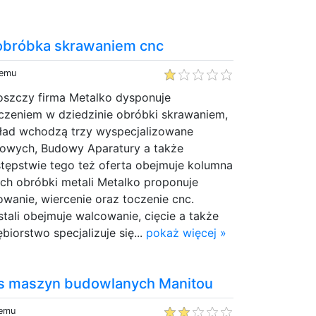
 obróbka skrawaniem cnc
temu
szczy firma Metalko dysponuje
czeniem w dziedzinie obróbki skrawaniem,
 skład wchodzą trzy wyspecjalizowane
owych, Budowy Aparatury a także
stępstwie tego też oferta obejmuje kolumna
ach obróbki metali Metalko proponuje
owanie, wiercenie oraz toczenie cnc.
tali obejmuje walcowanie, cięcie a także
ębiorstwo specjalizuje się...
pokaż więcej »
is maszyn budowlanych Manitou
temu