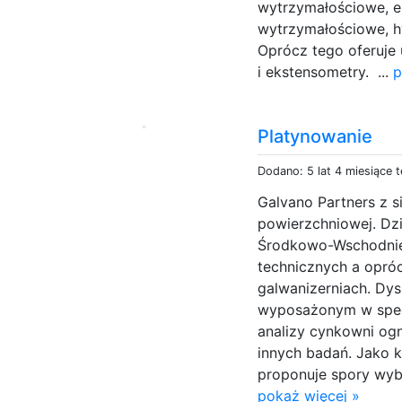
wytrzymałościowe, 
wytrzymałościowe, h
Oprócz tego oferuje
i ekstensometry. ...
p
Platynowanie
Dodano: 5 lat 4 miesiące 
Galvano Partners z s
powierzchniowej. Dzi
Środkowo-Wschodniej
technicznych a opró
galwanizerniach. Dy
wyposażonym w specj
analizy cynkowni ogn
innych badań. Jako 
proponuje spory wybó
pokaż więcej »