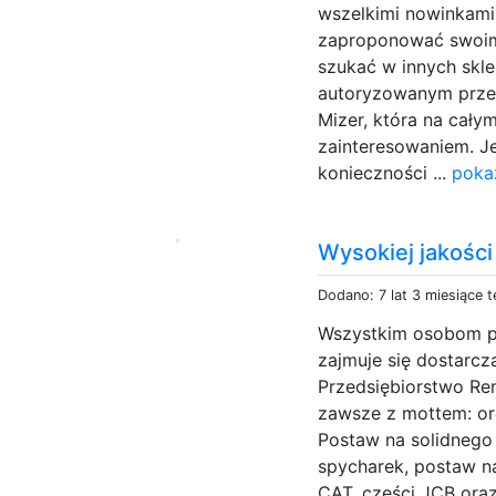
wszelkimi nowinkami
zaproponować swoim 
szukać w innych skl
autoryzowanym prze
Mizer, która na cały
zainteresowaniem. 
konieczności ...
poka
Wysokiej jakości
Dodano: 7 lat 3 miesiące 
Wszystkim osobom po
zajmuje się dostarc
Przedsiębiorstwo R
zawsze z mottem: or
Postaw na solidnego 
spycharek, postaw na
CAT, części JCB ora