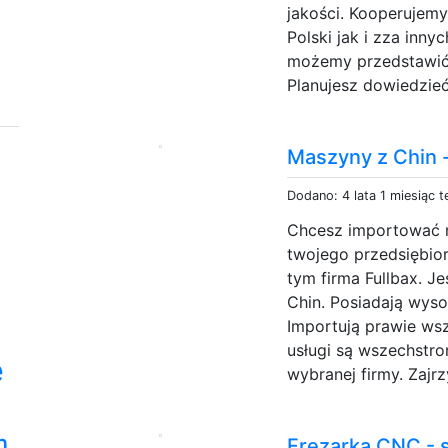
jakości. Kooperujemy
Polski jak i zza inny
możemy przedstawić 
Planujesz dowiedzieć
Maszyny z Chin -
Dodano: 4 lata 1 miesiąc 
Chcesz importować m
twojego przedsiębior
tym firma Fullbax. J
Chin. Posiadają wyso
Importują prawie ws
usługi są wszechstr
e
wybranej firmy. Zajrzy
m
Frezarka CNC - 