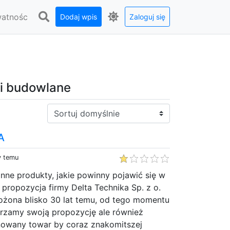
watnośc
Dodaj wpis
Zaloguj się
 i budowlane
Sortuj:
A
y temu
 inne produkty, jakie powinny pojawić się w
propozycja firmy Delta Technika Sp. z o.
łożona blisko 30 lat temu, od tego momentu
erzamy swoją propozycję ale również
owany towar by coraz znakomitszej