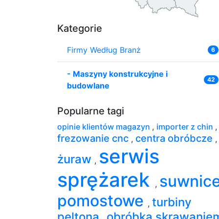
Kategorie
Firmy Według Branż
6
-
Maszyny konstrukcyjne i
42
budowlane
Popularne tagi
opinie klientów magazyn
,
importer z chin
,
frezowanie cnc
centra obróbcze
,
,
serwis
żuraw
,
sprężarek
suwnic
,
pomostowe
turbiny
,
peltona
obróbka skrawanie
,