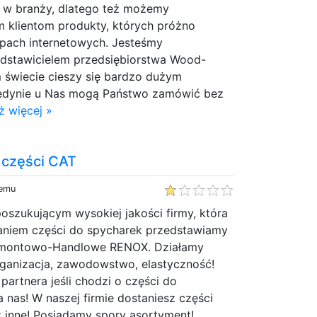
 w branży, dlatego też możemy
klientom produkty, których próżno
epach internetowych. Jesteśmy
dstawicielem przedsiębiorstwa Wood-
m świecie cieszy się bardzo dużym
Jedynie u Nas mogą Państwo zamówić bez
ż więcej »
 części CAT
temu
szukującym wysokiej jakości firmy, która
zaniem części do spycharek przedstawiamy
emontowo-Handlowe RENOX. Działamy
ganizacja, zawodowstwo, elastyczność!
partnera jeśli chodzi o części do
 nas! W naszej firmie dostaniesz części
z inne! Posiadamy spory asortyment!