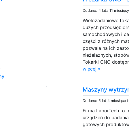
Dodano: 4 lata 11 miesięc
Wielozadaniowe toka
dużych przedsiębior
samochodowych i ce
części z różnych ma
pozwala na ich zasto
nieżelaznych, stopó
Tokarki CNC dostępne
,
więcej »
ny
Maszyny wytrzym
Dodano: 5 lat 4 miesiące 
Firma LaborTech to p
urządzeń do badania
gotowych produktów.