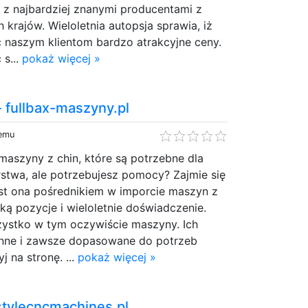
 z najbardziej znanymi producentami z
ch krajów. Wieloletnia autopsja sprawia, iż
naszym klientom bardzo atrakcyjne ceny.
 s...
pokaż więcej »
 fullbax-maszyny.pl
temu
aszyny z chin, które są potrzebne dla
stwa, ale potrzebujesz pomocy? Zajmie się
est ona pośrednikiem w imporcie maszyn z
ką pozycje i wieloletnie doświadczenie.
zystko w tym oczywiście maszyny. Ich
onne i zawsze dopasowane do potrzeb
j na stronę. ...
pokaż więcej »
stylecncmachines.pl