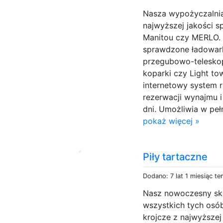
Nasza wypożyczalnia
najwyższej jakości s
Manitou czy MERLO.
sprawdzone ładowark
przegubowo-teleskop
koparki czy Light t
internetowy system r
rezerwacji wynajmu 
dni. Umożliwia w pe
pokaż więcej »
Piły tartaczne
Dodano: 7 lat 1 miesiąc t
Nasz nowoczesny skl
wszystkich tych osó
krojcze z najwyższej