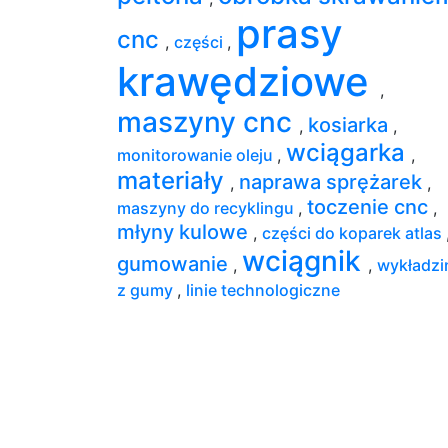
prasy
cnc
,
części
,
krawędziowe
,
maszyny cnc
kosiarka
,
,
wciągarka
monitorowanie oleju
,
,
materiały
naprawa sprężarek
,
,
toczenie cnc
maszyny do recyklingu
,
,
młyny kulowe
,
części do koparek atlas
wciągnik
gumowanie
,
,
wykładzi
z gumy
,
linie technologiczne