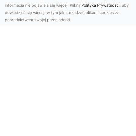
informacja nie pojawiała się więcej. Kliknij
Polityka Prywatności
, aby
dowiedzieć się więcej, w tym jak zarządzać plikami cookies za
pośrednictwem swojej przeglądarki.
Zdjęcia z drona Tarnów – Twój klucz do
sukcesu wizualnego
Nowoczesne ujęcia z lotu ptaka to innowacyjny
sposób na wyróżnienie się w każdej branży.
Firma D...