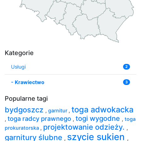
Kategorie
Usługi
2
-
Krawiectwo
3
Popularne tagi
toga adwokacka
bydgoszcz
,
garnitur
,
togi wygodne
toga radcy prawnego
,
,
,
toga
projektowanie odzieży.
prokuratorska
,
,
szycie sukien
garnitury ślubne
,
,