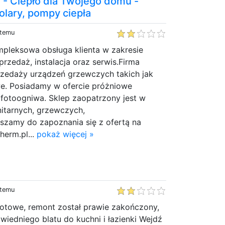
. - Ciepło dla Twojego domu -
 solary, pompy ciepła
 temu
mpleksowa obsługa klienta w zakresie
przedaż, instalacja oraz serwis.Firma
przedaży urządzeń grzewczych takich jak
we. Posiadamy w ofercie próżniowe
 fotoogniwa. Sklep zaopatrzony jest w
anitarnych, grzewczych,
szamy do zapoznania się z ofertą na
herm.pl...
pokaż więcej »
 temu
otowe, remont został prawie zakończony,
owiedniego blatu do kuchni i łazienki Wejdź