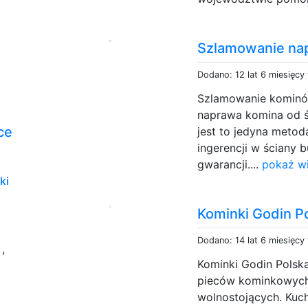
Szlamowanie na
Dodano: 12 lat 6 miesięcy
Szlamowanie kominów 
naprawa komina od 
ce
jest to jedyna meto
ingerencji w ściany b
gwarancji....
pokaż wi
ki
Kominki Godin P
e
Dodano: 14 lat 6 miesięcy
,
Kominki Godin Polska
pieców kominkowych
wolnostojących. Kuch