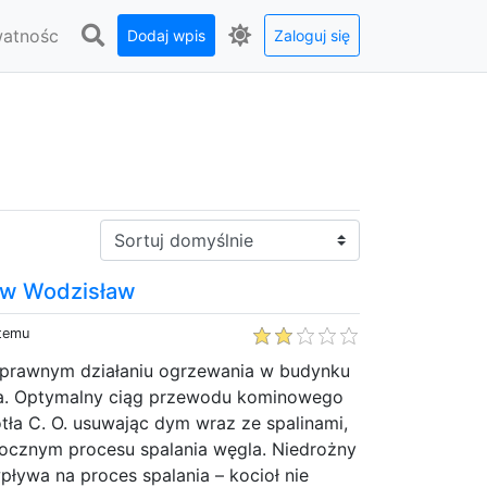
watnośc
Dodaj wpis
Zaloguj się
Sortuj:
w Wodzisław
 temu
sprawnym działaniu ogrzewania w budynku
na. Optymalny ciąg przewodu kominowego
ła C. O. usuwając dym wraz ze spalinami,
bocznym procesu spalania węgla. Niedrożny
ływa na proces spalania – kocioł nie