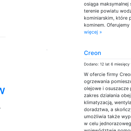
osiąga maksymalnej 
terenie powiatu wod
kominiarskim, które 
kominem. Oferujemy 
więcej »
Creon
Dodano: 12 lat 6 miesięcy
W ofercie firmy Creo
ogrzewania pomieszc
w
olejowe i osuszacze p
zakres działania obe
klimatyzacją, wentyl
,
doradztwa, a skończy
e
umożliwia także wyp
w celu jednorazoweg
województwie pomors