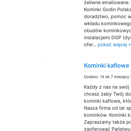
żeliwne emaliowane.
Kominki Godin Polsk
doradztwo, pomoc w
wkładu kominkowego 
obudów kominkowych
instalacjami DGP (dy
ofer...
pokaż więcej 
Kominki kaflowe
Dodano: 14 lat 7 miesięcy
Każdy z nas na swój 
chcesz żeby Twój d
kominki kaflowe, któ
Nasza firma od lat s
kominków. Kominki ka
Zapraszamy także po
zaoferować Państwu w