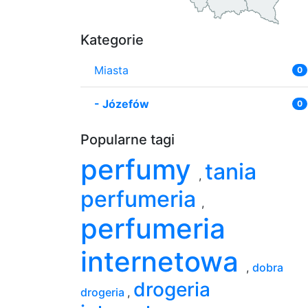
Kategorie
Miasta
0
-
Józefów
0
Popularne tagi
perfumy
tania
,
perfumeria
,
perfumeria
internetowa
,
dobra
drogeria
drogeria
,