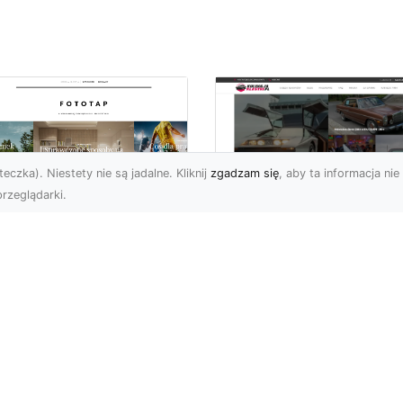
eczka). Niestety nie są jadalne. Kliknij
zgadzam się
, aby ta informacja nie 
rzeglądarki.
czuj energię
Ford Mustang Trzec
ooklynu w swoich
Generacji: Ikoniczn
terech ścianach!
Auto z Nową
Perspektywą
 tego okręgu Nowego
ku chciałoby na pewno
Jeśli chodzi o kultowe
echać wielu. Brooklyn
amerykańskie samochod
chwyca ciekawą