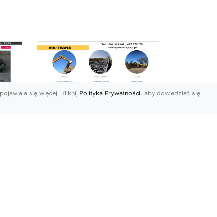
pojawiała się więcej. Kliknij
Polityka Prywatności
, aby dowiedzieć się
Usługi Ziemne w
Radomiu –
Kompleksowe
iej
Rozwiązania od MA-
e
TRANS
Profesjonalne Prace Ziemne
dla Klientów z Radomia
Firma MA-TRANS z
y,
Radomia oferuje