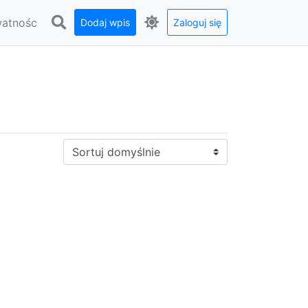
watnośc
Dodaj wpis
Zaloguj się
Sortuj: