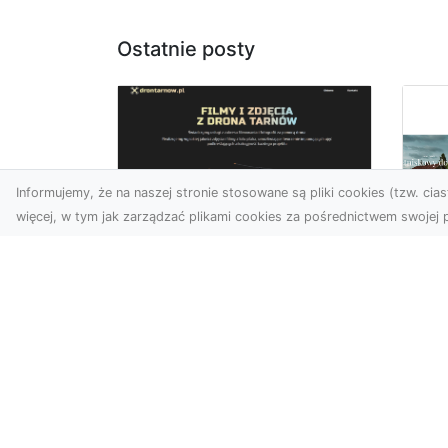
Ostatnie posty
Informujemy, że na naszej stronie stosowane są pliki cookies (tzw. ciast
więcej, w tym jak zarządzać plikami cookies za pośrednictwem swojej p
Zdjęcia z drona
Tarnów – Twój klucz
Po
do sukcesu
Br
wizualnego
cz
Nowoczesne ujęcia z lotu
Do
ptaka to innowacyjny
Jor
sposób na wyróżnienie się
poj
w każdej branży. Firma D...
za