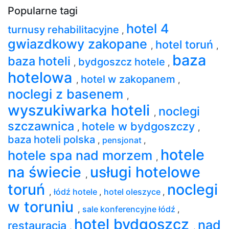
Popularne tagi
hotel 4
turnusy rehabilitacyjne
,
gwiazdkowy zakopane
hotel toruń
,
,
baza
baza hoteli
bydgoszcz hotele
,
,
hotelowa
hotel w zakopanem
,
,
noclegi z basenem
,
wyszukiwarka hoteli
noclegi
,
szczawnica
hotele w bydgoszczy
,
,
baza hoteli polska
,
pensjonat
,
hotele
hotele spa nad morzem
,
na świecie
usługi hotelowe
,
toruń
noclegi
,
łódź hotele
,
hotel oleszyce
,
w toruniu
,
sale konferencyjne łódź
,
hotel bydgoszcz
nad
restauracja
,
,