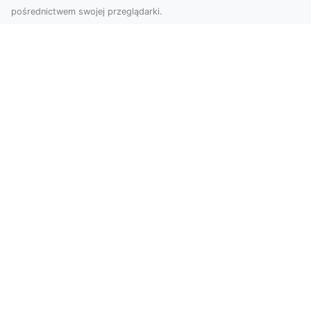
pośrednictwem swojej przeglądarki.
Zdjęcia z drona Tarnów – Twój klucz do
sukcesu wizualnego
Nowoczesne ujęcia z lotu ptaka to innowacyjny
sposób na wyróżnienie się w każdej branży.
Firma D...