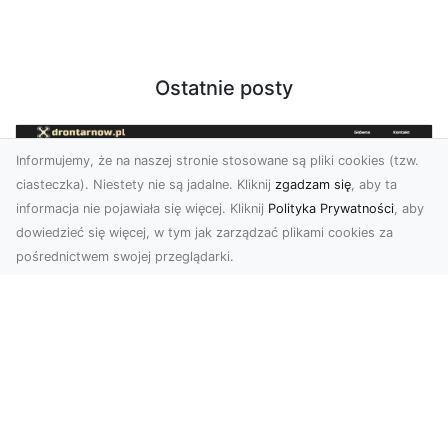
Ostatnie posty
Informujemy, że na naszej stronie stosowane są pliki cookies (tzw.
ciasteczka). Niestety nie są jadalne. Kliknij
zgadzam się
, aby ta
informacja nie pojawiała się więcej. Kliknij
Polityka Prywatności
, aby
dowiedzieć się więcej, w tym jak zarządzać plikami cookies za
pośrednictwem swojej przeglądarki.
Zdjęcia z drona Tarnów – Twój klucz do
sukcesu wizualnego
Nowoczesne ujęcia z lotu ptaka to innowacyjny