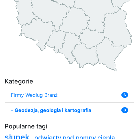
Kategorie
Firmy Według Branż
6
-
Geodezja, geologia i kartografia
8
Popularne tagi
słupek
odwierty pod pompy ciepła
,
,