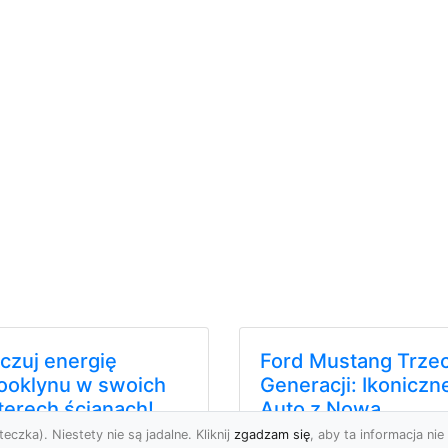
czuj energię
Ford Mustang Trzec
ooklynu w swoich
Generacji: Ikoniczn
terech ścianach!
Auto z Nową
Perspektywą
eczka). Niestety nie są jadalne. Kliknij
zgadzam się
, aby ta informacja nie 
 tego okręgu Nowego