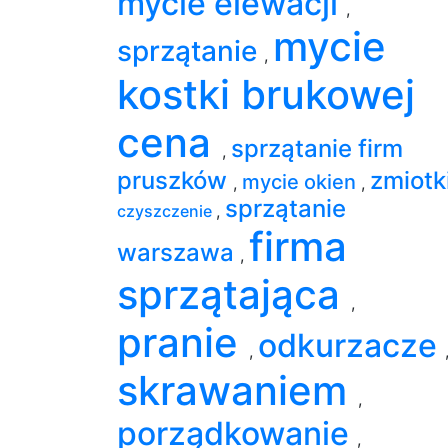
mycie elewacji
,
mycie
sprzątanie
,
kostki brukowej
cena
sprzątanie firm
,
pruszków
zmiotk
mycie okien
,
,
sprzątanie
czyszczenie
,
firma
warszawa
,
sprzątająca
,
pranie
odkurzacze
,
skrawaniem
,
porządkowanie
,