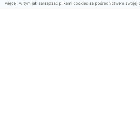
więcej, w tym jak zarządzać plikami cookies za pośrednictwem swojej p
Nowoczesne ujęcia z lotu
Jor
ptaka to innowacyjny
poj
sposób na wyróżnienie się
za
w każdej branży. Firma D...
arc
WebKatalog.com.pl - katalog str
WebKatalog.com.pl to moderowany katalog
stronę i zwiększ jej zasięg w sieci. Zapra
wartościowych witryn.
Zobacz również: