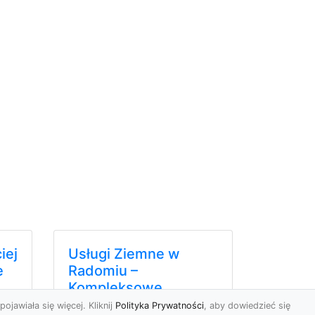
iej
Usługi Ziemne w
e
Radomiu –
Kompleksowe
Rozwiązania od MA-
pojawiała się więcej. Kliknij
Polityka Prywatności
, aby dowiedzieć się