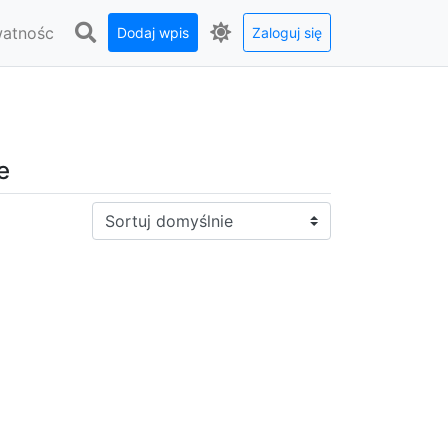
watnośc
Dodaj wpis
Zaloguj się
e
Sortuj: