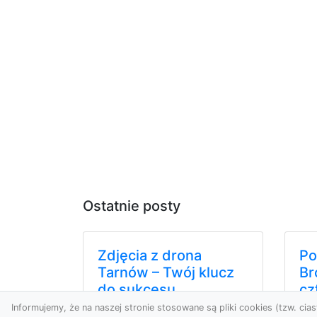
Ostatnie posty
Zdjęcia z drona
Po
Tarnów – Twój klucz
Br
do sukcesu
cz
wizualnego
Informujemy, że na naszej stronie stosowane są pliki cookies (tzw. ciast
Do