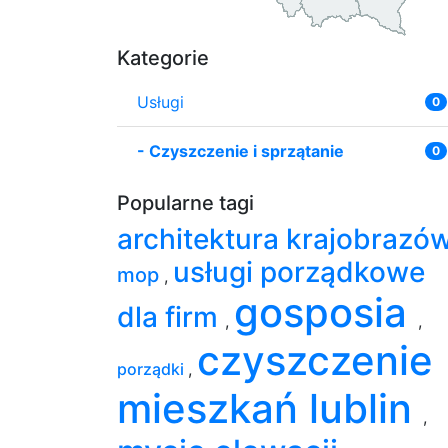
Kategorie
Usługi
0
-
Czyszczenie i sprzątanie
0
Popularne tagi
architektura krajobrazó
usługi porządkowe
mop
,
gosposia
dla firm
,
,
czyszczenie
porządki
,
mieszkań lublin
,