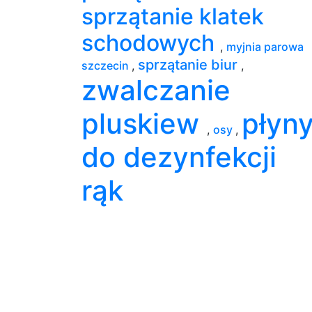
sprzątanie klatek
schodowych
,
myjnia parowa
sprzątanie biur
szczecin
,
,
zwalczanie
pluskiew
płyn
,
osy
,
do dezynfekcji
rąk