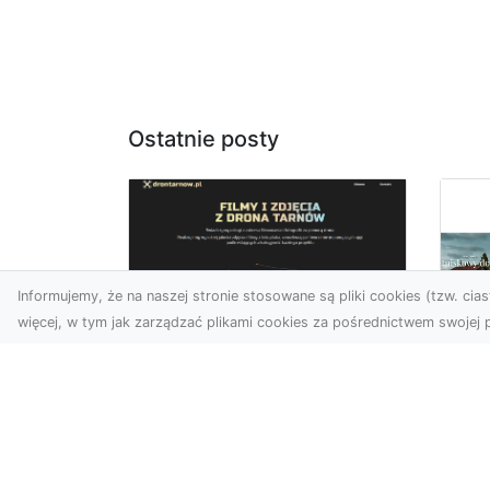
Ostatnie posty
Informujemy, że na naszej stronie stosowane są pliki cookies (tzw. ciast
więcej, w tym jak zarządzać plikami cookies za pośrednictwem swojej p
Zdjęcia z drona
Tarnów – Twój klucz
Po
do sukcesu
Br
wizualnego
cz
Nowoczesne ujęcia z lotu
Do