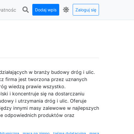
watnośc
Dodaj wpis
Zaloguj się
działających w branży budowy dróg i ulic.
z firma jest tworzona przez uznanych
róg wiedzą prawie wszystko.
ski i koncentruje się na dostarczaniu
owy i utrzymania dróg i ulic. Oferuje
e między innymi masy zalewowe w najlepszych
ze odpowiednich produktów oraz
bitumiczna
,
masa na zimno
,
taśma dylatacyjna
,
masa