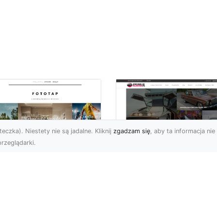
eczka). Niestety nie są jadalne. Kliknij
zgadzam się
, aby ta informacja nie 
rzeglądarki.
czuj energię
Ford Mustang Trzec
ooklynu w swoich
Generacji: Ikoniczn
terech ścianach!
Auto z Nową
Perspektywą
 tego okręgu Nowego