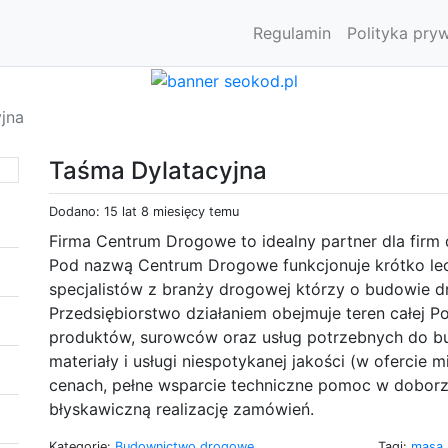
Regulamin
Polityka pry
jna
Taśma Dylatacyjna
Dodano: 15 lat 8 miesięcy temu
Firma Centrum Drogowe to idealny partner dla firm 
Pod nazwą Centrum Drogowe funkcjonuje krótko lec
specjalistów z branży drogowej którzy o budowie d
Przedsiębiorstwo działaniem obejmuje teren całej Pol
produktów, surowców oraz usług potrzebnych do bud
materiały i usługi niespotykanej jakości (w oferci
cenach, pełne wsparcie techniczne pomoc w dobor
błyskawiczną realizację zamówień.
Kategorie:
Budownictwo drogowe
,
Tagi:
masa 