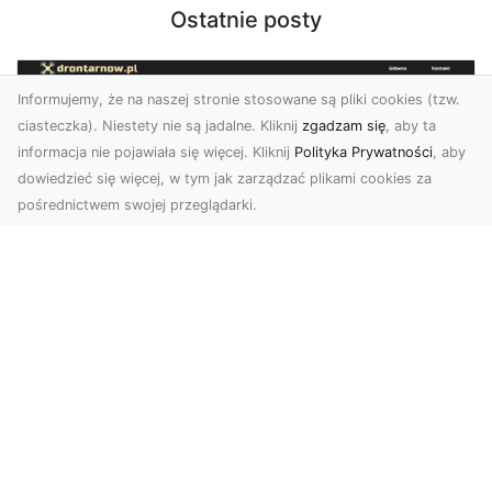
Ostatnie posty
Informujemy, że na naszej stronie stosowane są pliki cookies (tzw.
ciasteczka). Niestety nie są jadalne. Kliknij
zgadzam się
, aby ta
informacja nie pojawiała się więcej. Kliknij
Polityka Prywatności
, aby
dowiedzieć się więcej, w tym jak zarządzać plikami cookies za
pośrednictwem swojej przeglądarki.
Zdjęcia z drona Tarnów – Twój klucz do
sukcesu wizualnego
Nowoczesne ujęcia z lotu ptaka to innowacyjny
sposób na wyróżnienie się w każdej branży.
Firma D...