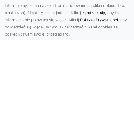
Informujemy, że na naszej stronie stosowane są pliki cookies (tzw.
ciasteczka). Niestety nie są jadalne. Kliknij
zgadzam się
, aby ta
informacja nie pojawiała się więcej. Kliknij
Polityka Prywatności
, aby
dowiedzieć się więcej, w tym jak zarządzać plikami cookies za
pośrednictwem swojej przeglądarki.
Zdjęcia z drona Tarnów – Twój klucz do
sukcesu wizualnego
Nowoczesne ujęcia z lotu ptaka to innowacyjny
sposób na wyróżnienie się w każdej branży.
Firma D...