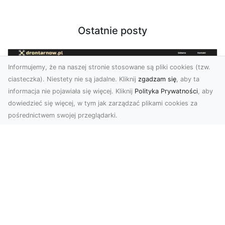
Ostatnie posty
Informujemy, że na naszej stronie stosowane są pliki cookies (tzw.
ciasteczka). Niestety nie są jadalne. Kliknij
zgadzam się
, aby ta
informacja nie pojawiała się więcej. Kliknij
Polityka Prywatności
, aby
dowiedzieć się więcej, w tym jak zarządzać plikami cookies za
pośrednictwem swojej przeglądarki.
Zdjęcia z drona Tarnów – Twój klucz do
sukcesu wizualnego
Nowoczesne ujęcia z lotu ptaka to innowacyjny
sposób na wyróżnienie się w każdej branży.