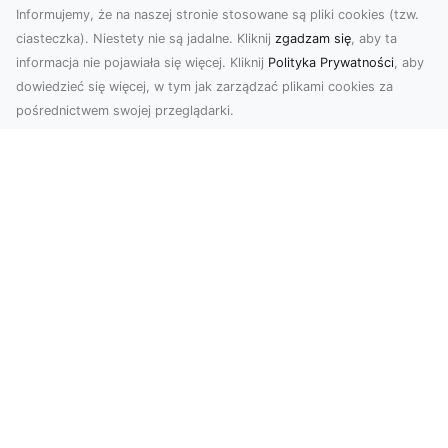
Informujemy, że na naszej stronie stosowane są pliki cookies (tzw.
ciasteczka). Niestety nie są jadalne. Kliknij
zgadzam się
, aby ta
informacja nie pojawiała się więcej. Kliknij
Polityka Prywatności
, aby
dowiedzieć się więcej, w tym jak zarządzać plikami cookies za
pośrednictwem swojej przeglądarki.
Zdjęcia z drona Tarnów – Twój klucz do
sukcesu wizualnego
Nowoczesne ujęcia z lotu ptaka to innowacyjny
sposób na wyróżnienie się w każdej branży.
Firma D...