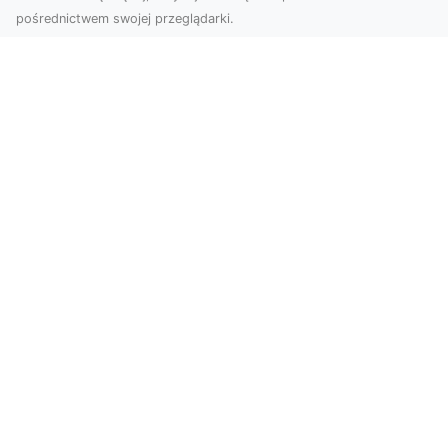
pośrednictwem swojej przeglądarki.
Zdjęcia z drona Tarnów – Twój klucz do
sukcesu wizualnego
Nowoczesne ujęcia z lotu ptaka to innowacyjny
sposób na wyróżnienie się w każdej branży.
Firma D...