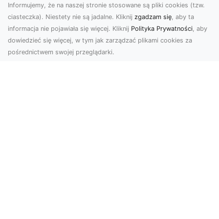
Informujemy, że na naszej stronie stosowane są pliki cookies (tzw.
ciasteczka). Niestety nie są jadalne. Kliknij
zgadzam się
, aby ta
informacja nie pojawiała się więcej. Kliknij
Polityka Prywatności
, aby
dowiedzieć się więcej, w tym jak zarządzać plikami cookies za
pośrednictwem swojej przeglądarki.
Zdjęcia z drona Tarnów – Twój klucz do
sukcesu wizualnego
Nowoczesne ujęcia z lotu ptaka to innowacyjny
sposób na wyróżnienie się w każdej branży.
Firma D...