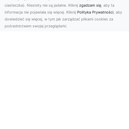
ciasteczka). Niestety nie są jadalne. Kliknij
zgadzam się
, aby ta
informacja nie pojawiała się więcej. Kliknij
Polityka Prywatności
, aby
dowiedzieć się więcej, w tym jak zarządzać plikami cookies za
pośrednictwem swojej przeglądarki.
Zdjęcia z drona Tarnów – Twój klucz do
sukcesu wizualnego
Nowoczesne ujęcia z lotu ptaka to innowacyjny
sposób na wyróżnienie się w każdej branży.
Firma D...