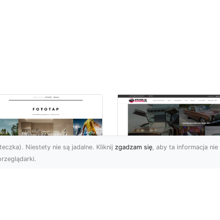
eczka). Niestety nie są jadalne. Kliknij
zgadzam się
, aby ta informacja nie 
rzeglądarki.
czuj energię
Ford Mustang Trzec
ooklynu w swoich
Generacji: Ikoniczn
terech ścianach!