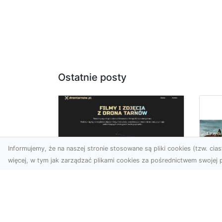
Ostatnie posty
Informujemy, że na naszej stronie stosowane są pliki cookies (tzw. ciast
więcej, w tym jak zarządzać plikami cookies za pośrednictwem swojej p
Zdjęcia z drona
Tarnów – Twój klucz
Po
do sukcesu
Br
wizualnego
cz