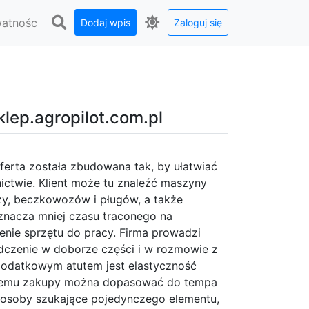
watnośc
Dodaj wpis
Zaloguj się
klep.agropilot.com.pl
 oferta została zbudowana tak, by ułatwiać
ictwie. Klient może tu znaleźć maszyny
czy, beczkowozów i pługów, a także
znacza mniej czasu traconego na
enie sprzętu do pracy. Firma prowadzi
dczenie w doborze części i w rozmowie z
 Dodatkowym atutem jest elastyczność
 czemu zakupy można dopasować do tempa
 osoby szukające pojedynczego elementu,