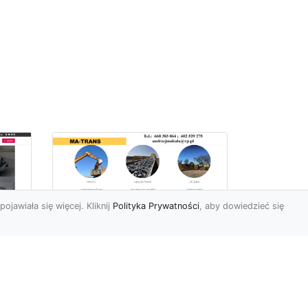
pojawiała się więcej. Kliknij
Polityka Prywatności
, aby dowiedzieć się
Usługi Ziemne w
Radomiu –
Kompleksowe
iej
Rozwiązania od MA-
e
TRANS